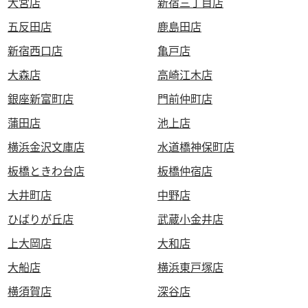
大宮店
新宿三丁目店
五反田店
鹿島田店
新宿西口店
亀戸店
大森店
高崎江木店
銀座新富町店
門前仲町店
蒲田店
池上店
横浜金沢文庫店
水道橋神保町店
板橋ときわ台店
板橋仲宿店
大井町店
中野店
ひばりが丘店
武蔵小金井店
上大岡店
大和店
大船店
横浜東戸塚店
横須賀店
深谷店