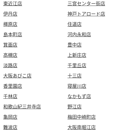
東近江店
三宮センター街店
伊丹店
神戸トアロード店
橿原店
住道店
島本町店
河内永和店
箕面店
豊中店
高槻店
上新庄店
淡路店
千里丘店
大阪あびこ店
十三店
香里園店
寝屋川店
千林店
なかもず店
和歌山紀三井寺店
野江店
亀岡店
梅田中崎町店
難波店
大阪南堀江店