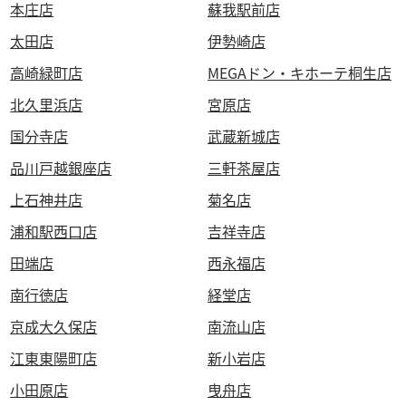
本庄店
蘇我駅前店
太田店
伊勢崎店
高崎緑町店
MEGAドン・キホーテ桐生店
北久里浜店
宮原店
国分寺店
武蔵新城店
品川戸越銀座店
三軒茶屋店
上石神井店
菊名店
浦和駅西口店
吉祥寺店
田端店
西永福店
南行徳店
経堂店
京成大久保店
南流山店
江東東陽町店
新小岩店
小田原店
曳舟店