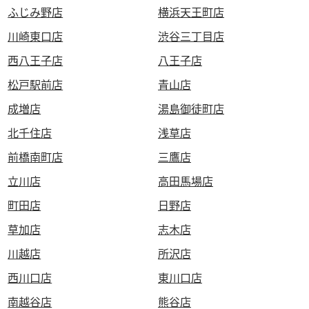
ふじみ野店
横浜天王町店
川崎東口店
渋谷三丁目店
西八王子店
八王子店
松戸駅前店
青山店
成増店
湯島御徒町店
北千住店
浅草店
前橋南町店
三鷹店
立川店
高田馬場店
町田店
日野店
草加店
志木店
川越店
所沢店
西川口店
東川口店
南越谷店
熊谷店