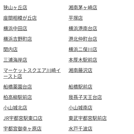
狭山ヶ丘店
湘南茅ヶ崎店
座間相模が丘店
平塚店
横浜中田店
横浜港南台店
横浜吉野町店
港北仲町台店
関内店
横浜二俣川店
三浦海岸店
本厚木駅前店
マーケットスクエア川崎イ
湘南藤沢店
ースト店
船橋薬園台店
船橋駅前店
柏高柳駅前店
我孫子天王台店
小山城北店
小山城南店
JR宇都宮駅東口店
東武宇都宮駅前店
宇都宮御幸ヶ原店
水戸千波店