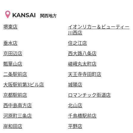
KANSAI
関西地方
堺東店
イオンリカー＆ビューティー
川西店
垂水店
住之江店
京田辺店
西大路八条店
瓢箪山店
嵯峨丸太町店
二条駅前店
天王寺寺田町店
大阪駅前第3ビル店
城陽店
京都駅前店
ロマンチック街道店
西中島南方店
北山店
河原町三条店
千鳥橋駅前店
岸和田店
平野店