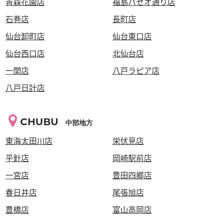
青森花園店
福島パセオ通り店
石巻店
長町店
仙台卸町店
仙台東口店
仙台西口店
北仙台店
一関店
八戸ラピア店
八戸日計店
CHUBU
中部地方
東海太田川店
栄伏見店
平針店
岡崎駅前店
一宮店
豊田四郷店
春日井店
尾張旭店
豊橋店
富山高岡店