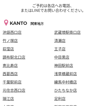
ご予約は各店へお電話、
またはLINEでお問い合わせください。
KANTO
関東地方
池袋西口店
武蔵境駅南口店
竹ノ塚店
清瀬店
荻窪店
王子店
調布駅北口店
中目黒店
恵比寿店
神田駅前店
西葛西店
浅草橋蔵前店
千葉駅前店
練馬中村橋店
元住吉西口店
ひたちなか店
瑞江店
足利店