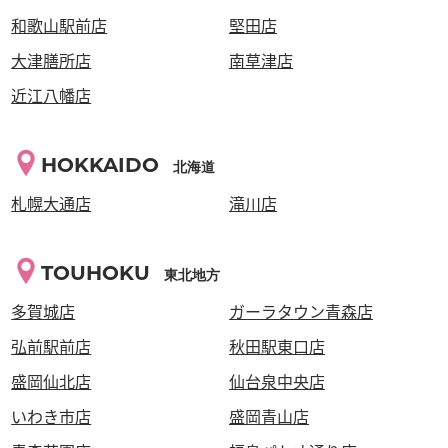
和歌山駅前店
堅田店
大津膳所店
南草津店
近江八幡店
HOKKAIDO
北海道
札幌大通店
滝川店
TOUHOKU
東北地方
多賀城店
ガーラタウン青森店
弘前駅前店
秋田駅東口店
盛岡仙北店
仙台泉中央店
いわき市店
盛岡青山店