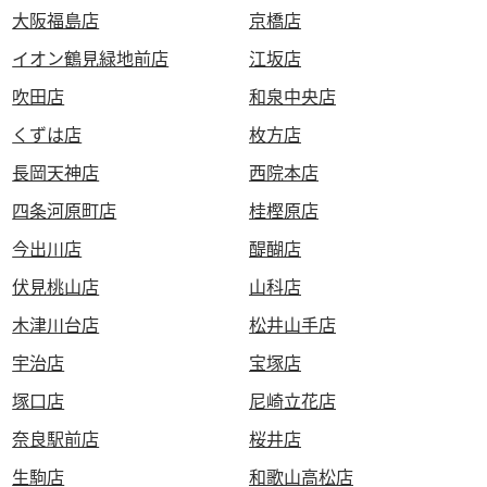
大阪福島店
京橋店
イオン鶴見緑地前店
江坂店
吹田店
和泉中央店
くずは店
枚方店
長岡天神店
西院本店
四条河原町店
桂樫原店
今出川店
醍醐店
伏見桃山店
山科店
木津川台店
松井山手店
宇治店
宝塚店
塚口店
尼崎立花店
奈良駅前店
桜井店
生駒店
和歌山高松店