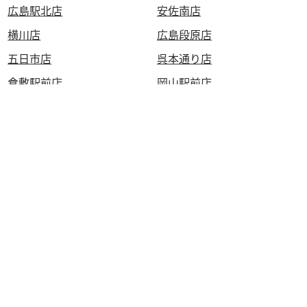
広島駅北店
安佐南店
横川店
広島段原店
五日市店
呉本通り店
倉敷駅前店
岡山駅前店
岡山中仙道店
SHIKOKU
四国地方
高知はりまや店
松山大街道店
高松瓦町店
KYUSYU・OKINAWA
九州・沖縄地方
西鉄久留米店
泡瀬店
うるまみどり町店
大分わさだ店