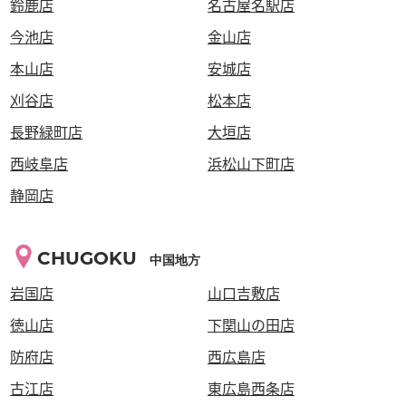
鈴鹿店
名古屋名駅店
今池店
金山店
本山店
安城店
刈谷店
松本店
長野緑町店
大垣店
西岐阜店
浜松山下町店
静岡店
CHUGOKU
中国地方
岩国店
山口吉敷店
徳山店
下関山の田店
防府店
西広島店
古江店
東広島西条店