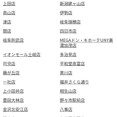
上田店
新潟姥ヶ山店
高山店
伊勢店
津店
岐阜瑞穂店
関店
四日市店
岐阜則武店
MEGAドン・キホーテUNY美
濃加茂店
イオンモール土岐店
多治見店
可児店
平和堂高富店
藤が丘店
黒川店
一社店
福井さくら通り
上小田井店
相生山店
豊田大林店
野々市駅前店
金沢北安江店
八事店