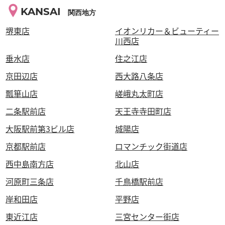
KANSAI
関西地方
堺東店
イオンリカー＆ビューティー
川西店
垂水店
住之江店
京田辺店
西大路八条店
瓢箪山店
嵯峨丸太町店
二条駅前店
天王寺寺田町店
大阪駅前第3ビル店
城陽店
京都駅前店
ロマンチック街道店
西中島南方店
北山店
河原町三条店
千鳥橋駅前店
岸和田店
平野店
東近江店
三宮センター街店