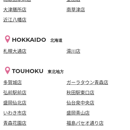
大津膳所店
南草津店
近江八幡店
HOKKAIDO
北海道
札幌大通店
滝川店
TOUHOKU
東北地方
多賀城店
ガーラタウン青森店
弘前駅前店
秋田駅東口店
盛岡仙北店
仙台泉中央店
いわき市店
盛岡青山店
青森花園店
福島パセオ通り店