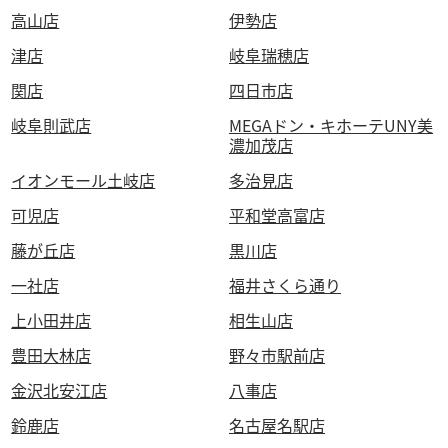
高山店
伊勢店
津店
岐阜瑞穂店
関店
四日市店
岐阜則武店
MEGAドン・キホーテUNY美
濃加茂店
イオンモール土岐店
多治見店
可児店
平和堂高富店
藤が丘店
黒川店
一社店
福井さくら通り
上小田井店
相生山店
豊田大林店
野々市駅前店
金沢北安江店
八事店
鈴鹿店
名古屋名駅店