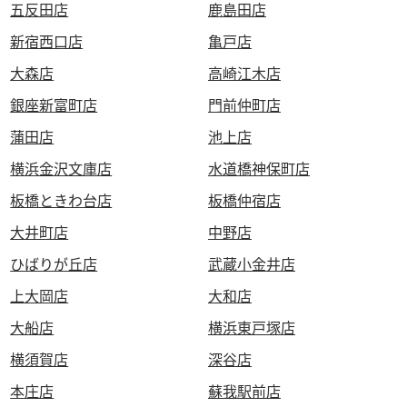
五反田店
鹿島田店
新宿西口店
亀戸店
大森店
高崎江木店
銀座新富町店
門前仲町店
蒲田店
池上店
横浜金沢文庫店
水道橋神保町店
板橋ときわ台店
板橋仲宿店
大井町店
中野店
ひばりが丘店
武蔵小金井店
上大岡店
大和店
大船店
横浜東戸塚店
横須賀店
深谷店
本庄店
蘇我駅前店