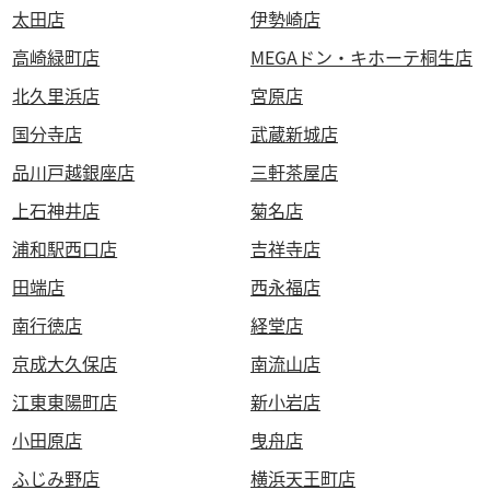
太田店
伊勢崎店
高崎緑町店
MEGAドン・キホーテ桐生店
北久里浜店
宮原店
国分寺店
武蔵新城店
品川戸越銀座店
三軒茶屋店
上石神井店
菊名店
浦和駅西口店
吉祥寺店
田端店
西永福店
南行徳店
経堂店
京成大久保店
南流山店
江東東陽町店
新小岩店
小田原店
曳舟店
ふじみ野店
横浜天王町店