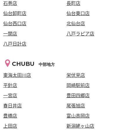
石巻店
長町店
仙台卸町店
仙台東口店
仙台西口店
北仙台店
一関店
八戸ラピア店
八戸日計店
CHUBU
中部地方
東海太田川店
栄伏見店
平針店
岡崎駅前店
一宮店
豊田四郷店
春日井店
尾張旭店
豊橋店
富山高岡店
上田店
新潟姥ヶ山店