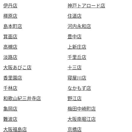
伊丹店
神戸トアロード店
橿原店
住道店
島本町店
河内永和店
箕面店
豊中店
高槻店
上新庄店
淡路店
千里丘店
大阪あびこ店
十三店
香里園店
寝屋川店
千林店
なかもず店
和歌山紀三井寺店
野江店
亀岡店
梅田中崎町店
難波店
大阪南堀江店
大阪福島店
京橋店