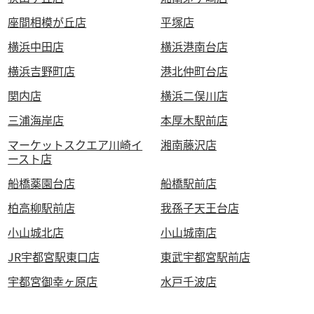
座間相模が丘店
平塚店
横浜中田店
横浜港南台店
横浜吉野町店
港北仲町台店
関内店
横浜二俣川店
三浦海岸店
本厚木駅前店
マーケットスクエア川崎イ
湘南藤沢店
ースト店
船橋薬園台店
船橋駅前店
柏高柳駅前店
我孫子天王台店
小山城北店
小山城南店
JR宇都宮駅東口店
東武宇都宮駅前店
宇都宮御幸ヶ原店
水戸千波店