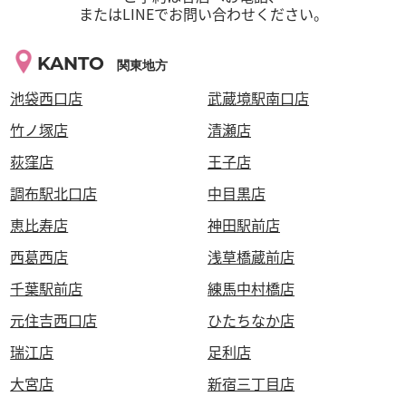
またはLINEでお問い合わせください。
KANTO
関東地方
池袋西口店
武蔵境駅南口店
竹ノ塚店
清瀬店
荻窪店
王子店
調布駅北口店
中目黒店
恵比寿店
神田駅前店
西葛西店
浅草橋蔵前店
千葉駅前店
練馬中村橋店
元住吉西口店
ひたちなか店
瑞江店
足利店
大宮店
新宿三丁目店