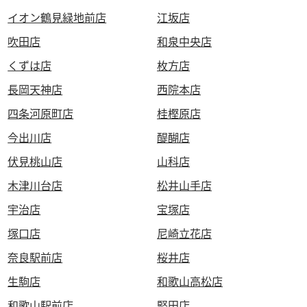
イオン鶴見緑地前店
江坂店
吹田店
和泉中央店
くずは店
枚方店
長岡天神店
西院本店
四条河原町店
桂樫原店
今出川店
醍醐店
伏見桃山店
山科店
木津川台店
松井山手店
宇治店
宝塚店
塚口店
尼崎立花店
奈良駅前店
桜井店
生駒店
和歌山高松店
和歌山駅前店
堅田店