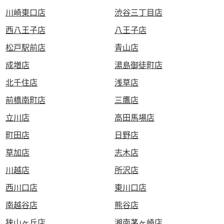
川崎東口店
渋谷三丁目店
西八王子店
八王子店
松戸駅前店
青山店
成増店
湯島御徒町店
北千住店
浅草店
前橋南町店
三鷹店
立川店
高田馬場店
町田店
日野店
草加店
志木店
川越店
所沢店
西川口店
東川口店
南越谷店
熊谷店
狭山ヶ丘店
湘南茅ヶ崎店