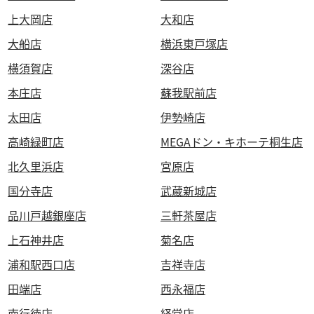
上大岡店
大和店
大船店
横浜東戸塚店
横須賀店
深谷店
本庄店
蘇我駅前店
太田店
伊勢崎店
高崎緑町店
MEGAドン・キホーテ桐生店
北久里浜店
宮原店
国分寺店
武蔵新城店
品川戸越銀座店
三軒茶屋店
上石神井店
菊名店
浦和駅西口店
吉祥寺店
田端店
西永福店
南行徳店
経堂店