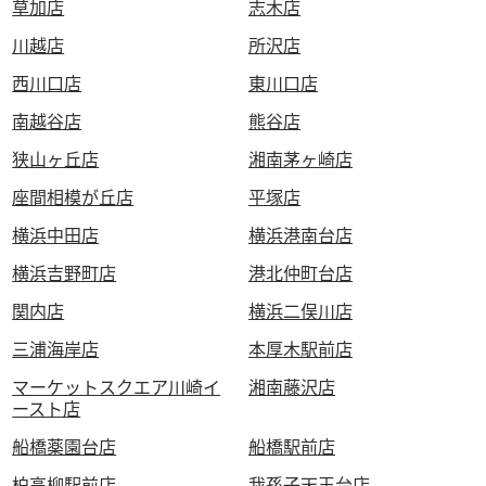
草加店
志木店
川越店
所沢店
西川口店
東川口店
南越谷店
熊谷店
狭山ヶ丘店
湘南茅ヶ崎店
座間相模が丘店
平塚店
横浜中田店
横浜港南台店
横浜吉野町店
港北仲町台店
関内店
横浜二俣川店
三浦海岸店
本厚木駅前店
マーケットスクエア川崎イ
湘南藤沢店
ースト店
船橋薬園台店
船橋駅前店
柏高柳駅前店
我孫子天王台店