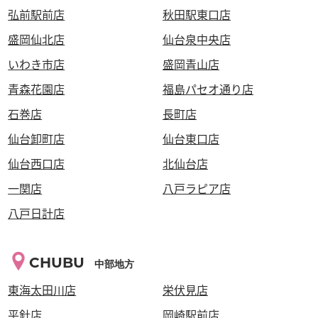
弘前駅前店
秋田駅東口店
盛岡仙北店
仙台泉中央店
いわき市店
盛岡青山店
青森花園店
福島パセオ通り店
石巻店
長町店
仙台卸町店
仙台東口店
仙台西口店
北仙台店
一関店
八戸ラピア店
八戸日計店
CHUBU
中部地方
東海太田川店
栄伏見店
平針店
岡崎駅前店