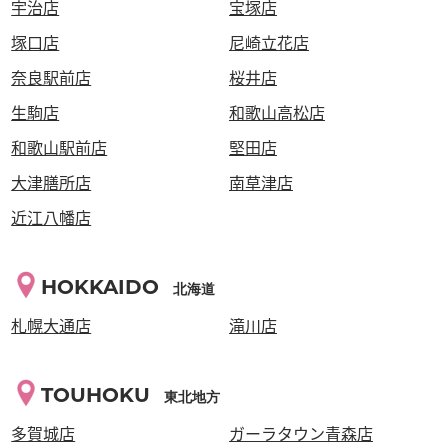
宇治店
宝塚店
塚口店
尼崎立花店
奈良駅前店
桜井店
生駒店
和歌山高松店
和歌山駅前店
堅田店
大津膳所店
南草津店
近江八幡店
HOKKAIDO
北海道
札幌大通店
滝川店
TOUHOKU
東北地方
多賀城店
ガーラタウン青森店