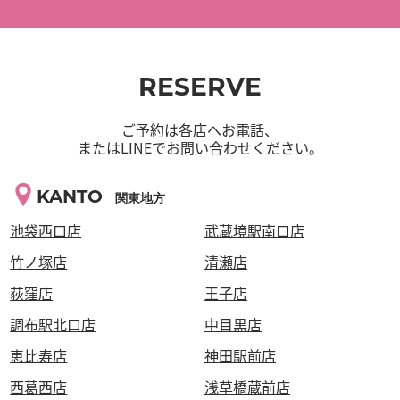
RESERVE
ご予約は各店へお電話、
またはLINEでお問い合わせください。
KANTO
関東地方
池袋西口店
武蔵境駅南口店
竹ノ塚店
清瀬店
荻窪店
王子店
調布駅北口店
中目黒店
恵比寿店
神田駅前店
西葛西店
浅草橋蔵前店