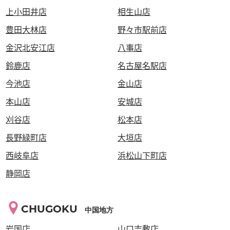
上小田井店
相生山店
豊田大林店
野々市駅前店
金沢北安江店
八事店
鈴鹿店
名古屋名駅店
今池店
金山店
本山店
安城店
刈谷店
松本店
長野緑町店
大垣店
西岐阜店
浜松山下町店
静岡店
CHUGOKU
中国地方
岩国店
山口吉敷店