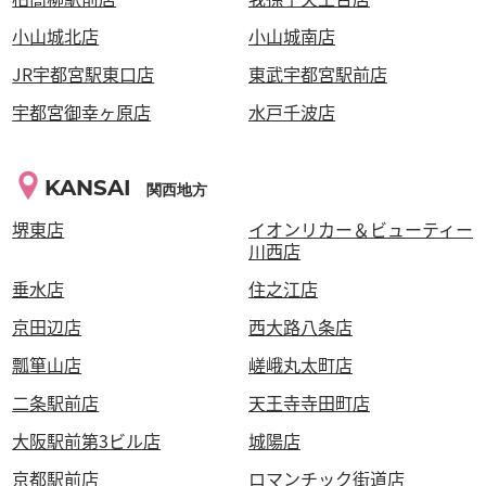
小山城北店
小山城南店
JR宇都宮駅東口店
東武宇都宮駅前店
宇都宮御幸ヶ原店
水戸千波店
KANSAI
関西地方
堺東店
イオンリカー＆ビューティー
川西店
垂水店
住之江店
京田辺店
西大路八条店
瓢箪山店
嵯峨丸太町店
二条駅前店
天王寺寺田町店
大阪駅前第3ビル店
城陽店
京都駅前店
ロマンチック街道店