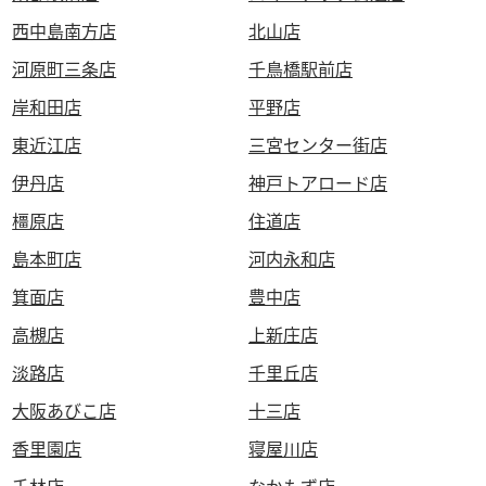
西中島南方店
北山店
河原町三条店
千鳥橋駅前店
岸和田店
平野店
東近江店
三宮センター街店
伊丹店
神戸トアロード店
橿原店
住道店
島本町店
河内永和店
箕面店
豊中店
高槻店
上新庄店
淡路店
千里丘店
大阪あびこ店
十三店
香里園店
寝屋川店