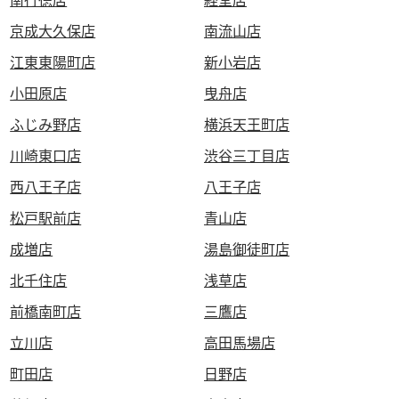
京成大久保店
南流山店
江東東陽町店
新小岩店
小田原店
曳舟店
ふじみ野店
横浜天王町店
川崎東口店
渋谷三丁目店
西八王子店
八王子店
松戸駅前店
青山店
成増店
湯島御徒町店
北千住店
浅草店
前橋南町店
三鷹店
立川店
高田馬場店
町田店
日野店