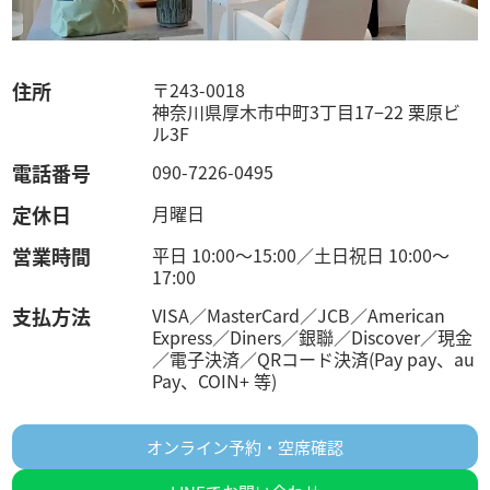
住所
〒243-0018
神奈川県厚木市中町3丁目17−22 栗原ビ
ル3F
電話番号
090-7226-0495
定休日
月曜日
営業時間
平日 10:00～15:00／土日祝日 10:00～
17:00
支払方法
VISA／MasterCard／JCB／American
Express／Diners／銀聯／Discover／現金
／電子決済／QRコード決済(Pay pay、au
Pay、COIN+ 等)
オンライン予約・空席確認