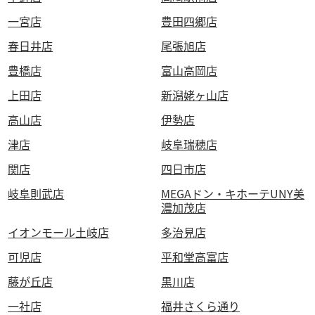
一宮店
豊田四郷店
春日井店
尾張旭店
豊橋店
富山高岡店
上田店
新潟姥ヶ山店
高山店
伊勢店
津店
岐阜瑞穂店
関店
四日市店
岐阜則武店
MEGAドン・キホーテUNY美
濃加茂店
イオンモール土岐店
多治見店
可児店
平和堂高富店
藤が丘店
黒川店
一社店
福井さくら通り