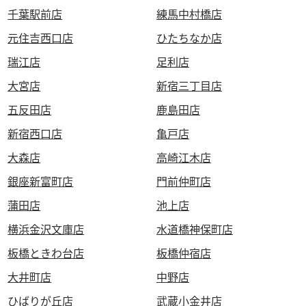
千葉駅前店
練馬中村橋店
元住吉西口店
ひたちなか店
瑞江店
足利店
大宮店
新宿三丁目店
五反田店
鹿島田店
新宿西口店
亀戸店
大森店
高崎江木店
銀座新富町店
門前仲町店
蒲田店
池上店
横浜金沢文庫店
水道橋神保町店
板橋ときわ台店
板橋仲宿店
大井町店
中野店
ひばりが丘店
武蔵小金井店