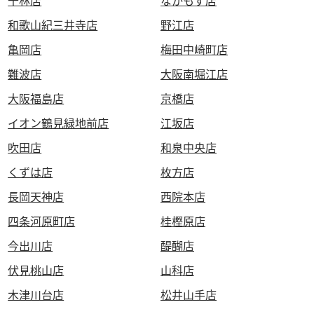
千林店
なかもず店
和歌山紀三井寺店
野江店
亀岡店
梅田中崎町店
難波店
大阪南堀江店
大阪福島店
京橋店
イオン鶴見緑地前店
江坂店
吹田店
和泉中央店
くずは店
枚方店
長岡天神店
西院本店
四条河原町店
桂樫原店
今出川店
醍醐店
伏見桃山店
山科店
木津川台店
松井山手店