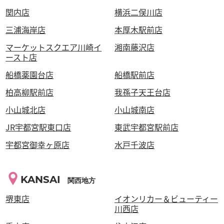
関内店
横浜二俣川店
三浦海岸店
本厚木駅前店
マーケットスクエア川崎イ
湘南藤沢店
ースト店
船橋薬園台店
船橋駅前店
柏高柳駅前店
我孫子天王台店
小山城北店
小山城南店
JR宇都宮駅東口店
東武宇都宮駅前店
宇都宮御幸ヶ原店
水戸千波店
KANSAI
関西地方
堺東店
イオンリカー＆ビューティー
川西店