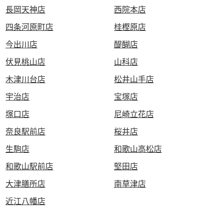
長岡天神店
西院本店
四条河原町店
桂樫原店
今出川店
醍醐店
伏見桃山店
山科店
木津川台店
松井山手店
宇治店
宝塚店
塚口店
尼崎立花店
奈良駅前店
桜井店
生駒店
和歌山高松店
和歌山駅前店
堅田店
大津膳所店
南草津店
近江八幡店