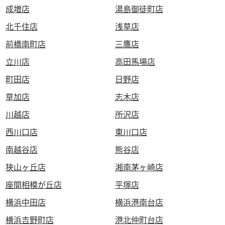
成増店
湯島御徒町店
北千住店
浅草店
前橋南町店
三鷹店
立川店
高田馬場店
町田店
日野店
草加店
志木店
川越店
所沢店
西川口店
東川口店
南越谷店
熊谷店
狭山ヶ丘店
湘南茅ヶ崎店
座間相模が丘店
平塚店
横浜中田店
横浜港南台店
横浜吉野町店
港北仲町台店