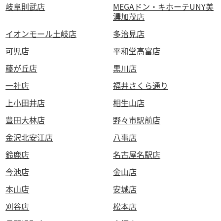
岐阜則武店
MEGAドン・キホーテUNY美
濃加茂店
イオンモール土岐店
多治見店
可児店
平和堂高富店
藤が丘店
黒川店
一社店
福井さくら通り
上小田井店
相生山店
豊田大林店
野々市駅前店
金沢北安江店
八事店
鈴鹿店
名古屋名駅店
今池店
金山店
本山店
安城店
刈谷店
松本店