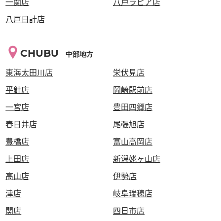
一関店
八戸ラピア店
八戸日計店
CHUBU
中部地方
東海太田川店
栄伏見店
平針店
岡崎駅前店
一宮店
豊田四郷店
春日井店
尾張旭店
豊橋店
富山高岡店
上田店
新潟姥ヶ山店
高山店
伊勢店
津店
岐阜瑞穂店
関店
四日市店