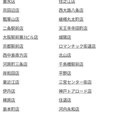
垂水店
住之江店
京田辺店
西大路八条店
瓢箪山店
嵯峨丸太町店
二条駅前店
天王寺寺田町店
大阪駅前第3ビル店
城陽店
京都駅前店
ロマンチック街道店
西中島南方店
北山店
河原町三条店
千鳥橋駅前店
岸和田店
平野店
東近江店
三宮センター街店
伊丹店
神戸トアロード店
橿原店
住道店
島本町店
河内永和店