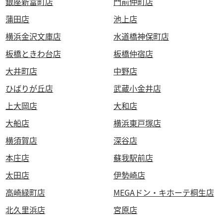
銀座新富町店
門前仲町店
蒲田店
池上店
横浜金沢文庫店
水道橋神保町店
板橋ときわ台店
板橋仲宿店
大井町店
中野店
ひばりが丘店
武蔵小金井店
上大岡店
大和店
大船店
横浜東戸塚店
横須賀店
深谷店
本庄店
蘇我駅前店
太田店
伊勢崎店
高崎緑町店
MEGAドン・キホーテ桐生店
北久里浜店
宮原店