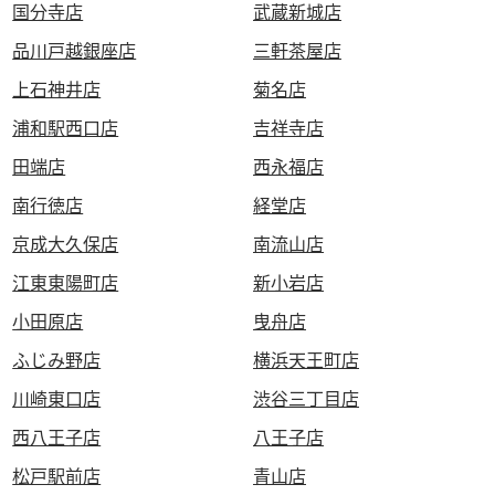
国分寺店
武蔵新城店
品川戸越銀座店
三軒茶屋店
上石神井店
菊名店
浦和駅西口店
吉祥寺店
田端店
西永福店
南行徳店
経堂店
京成大久保店
南流山店
江東東陽町店
新小岩店
小田原店
曳舟店
ふじみ野店
横浜天王町店
川崎東口店
渋谷三丁目店
西八王子店
八王子店
松戸駅前店
青山店