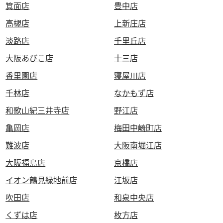
箕面店
豊中店
高槻店
上新庄店
淡路店
千里丘店
大阪あびこ店
十三店
香里園店
寝屋川店
千林店
なかもず店
和歌山紀三井寺店
野江店
亀岡店
梅田中崎町店
難波店
大阪南堀江店
大阪福島店
京橋店
イオン鶴見緑地前店
江坂店
吹田店
和泉中央店
くずは店
枚方店