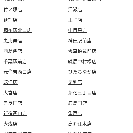
竹ノ塚店
清瀬店
荻窪店
王子店
調布駅北口店
中目黒店
恵比寿店
神田駅前店
西葛西店
浅草橋蔵前店
千葉駅前店
練馬中村橋店
元住吉西口店
ひたちなか店
瑞江店
足利店
大宮店
新宿三丁目店
五反田店
鹿島田店
新宿西口店
亀戸店
大森店
高崎江木店