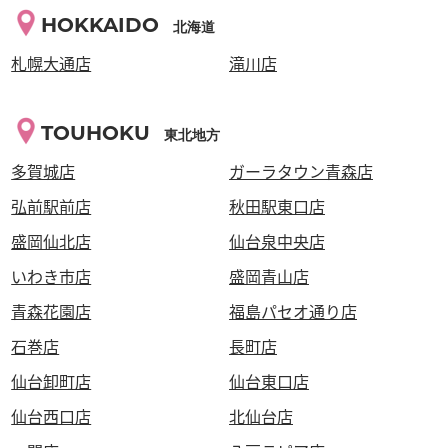
HOKKAIDO
北海道
札幌大通店
滝川店
TOUHOKU
東北地方
多賀城店
ガーラタウン青森店
弘前駅前店
秋田駅東口店
盛岡仙北店
仙台泉中央店
いわき市店
盛岡青山店
青森花園店
福島パセオ通り店
石巻店
長町店
仙台卸町店
仙台東口店
仙台西口店
北仙台店