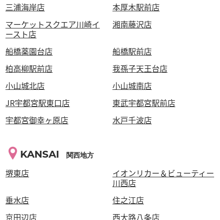
三浦海岸店
本厚木駅前店
マーケットスクエア川崎イ
湘南藤沢店
ースト店
船橋薬園台店
船橋駅前店
柏高柳駅前店
我孫子天王台店
小山城北店
小山城南店
JR宇都宮駅東口店
東武宇都宮駅前店
宇都宮御幸ヶ原店
水戸千波店
KANSAI
関西地方
堺東店
イオンリカー＆ビューティー
川西店
垂水店
住之江店
京田辺店
西大路八条店