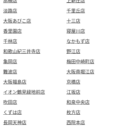
高槻店
上新庄店
淡路店
千里丘店
大阪あびこ店
十三店
香里園店
寝屋川店
千林店
なかもず店
和歌山紀三井寺店
野江店
亀岡店
梅田中崎町店
難波店
大阪南堀江店
大阪福島店
京橋店
イオン鶴見緑地前店
江坂店
吹田店
和泉中央店
くずは店
枚方店
長岡天神店
西院本店