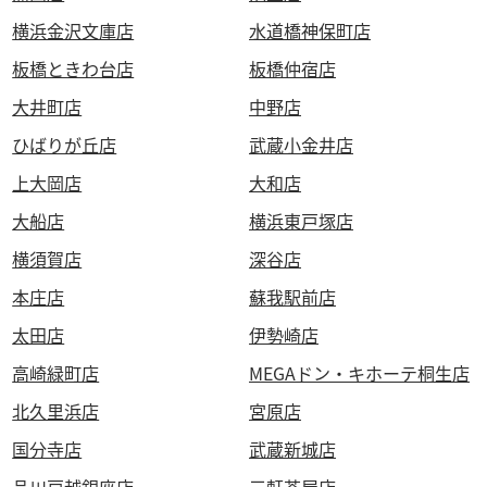
横浜金沢文庫店
水道橋神保町店
板橋ときわ台店
板橋仲宿店
大井町店
中野店
ひばりが丘店
武蔵小金井店
上大岡店
大和店
大船店
横浜東戸塚店
横須賀店
深谷店
本庄店
蘇我駅前店
太田店
伊勢崎店
高崎緑町店
MEGAドン・キホーテ桐生店
北久里浜店
宮原店
国分寺店
武蔵新城店