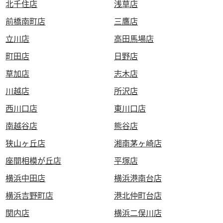
北千住店
浅草店
前橋南町店
三鷹店
立川店
高田馬場店
町田店
日野店
草加店
志木店
川越店
所沢店
西川口店
東川口店
南越谷店
熊谷店
狭山ヶ丘店
湘南茅ヶ崎店
座間相模が丘店
平塚店
横浜中田店
横浜港南台店
横浜吉野町店
港北仲町台店
関内店
横浜二俣川店