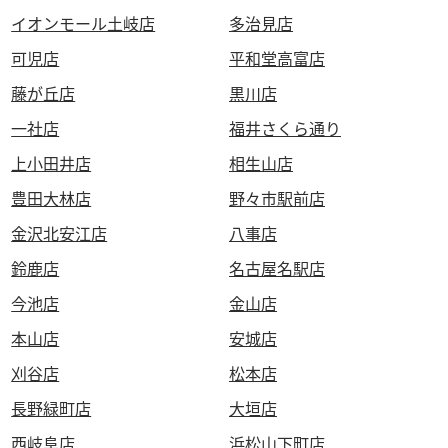
イオンモール土岐店
多治見店
可児店
平和堂高富店
藤が丘店
黒川店
一社店
福井さくら通り
上小田井店
相生山店
豊田大林店
野々市駅前店
金沢北安江店
八事店
鈴鹿店
名古屋名駅店
今池店
金山店
本山店
安城店
刈谷店
松本店
長野緑町店
大垣店
西岐阜店
浜松山下町店