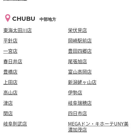
CHUBU
中部地方
東海太田川店
栄伏見店
平針店
岡崎駅前店
一宮店
豊田四郷店
春日井店
尾張旭店
豊橋店
富山高岡店
上田店
新潟姥ヶ山店
高山店
伊勢店
津店
岐阜瑞穂店
関店
四日市店
岐阜則武店
MEGAドン・キホーテUNY美
濃加茂店