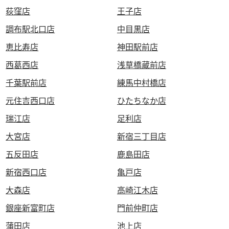
荻窪店
王子店
調布駅北口店
中目黒店
恵比寿店
神田駅前店
西葛西店
浅草橋蔵前店
千葉駅前店
練馬中村橋店
元住吉西口店
ひたちなか店
瑞江店
足利店
大宮店
新宿三丁目店
五反田店
鹿島田店
新宿西口店
亀戸店
大森店
高崎江木店
銀座新富町店
門前仲町店
蒲田店
池上店