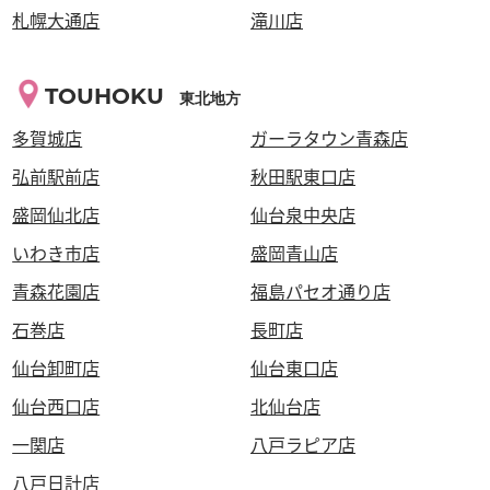
札幌大通店
滝川店
TOUHOKU
東北地方
多賀城店
ガーラタウン青森店
弘前駅前店
秋田駅東口店
盛岡仙北店
仙台泉中央店
いわき市店
盛岡青山店
青森花園店
福島パセオ通り店
石巻店
長町店
仙台卸町店
仙台東口店
仙台西口店
北仙台店
一関店
八戸ラピア店
八戸日計店