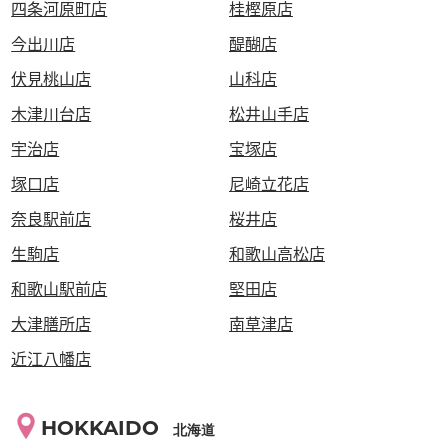
四条河原町店
桂樫原店
今出川店
醍醐店
伏見桃山店
山科店
木津川台店
松井山手店
宇治店
宝塚店
塚口店
尼崎立花店
奈良駅前店
桜井店
生駒店
和歌山高松店
和歌山駅前店
堅田店
大津膳所店
南草津店
近江八幡店
HOKKAIDO
北海道