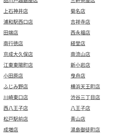
品川戸越銀座店
三軒茶屋店
上石神井店
菊名店
浦和駅西口店
吉祥寺店
田端店
西永福店
南行徳店
経堂店
京成大久保店
南流山店
江東東陽町店
新小岩店
小田原店
曳舟店
ふじみ野店
横浜天王町店
川崎東口店
渋谷三丁目店
西八王子店
八王子店
松戸駅前店
青山店
成増店
湯島御徒町店