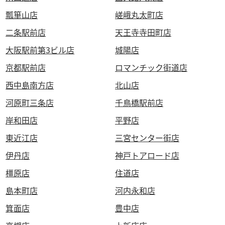
瓢箪山店
嵯峨丸太町店
二条駅前店
天王寺寺田町店
大阪駅前第3ビル店
城陽店
京都駅前店
ロマンチック街道店
西中島南方店
北山店
河原町三条店
千鳥橋駅前店
岸和田店
平野店
東近江店
三宮センター街店
伊丹店
神戸トアロード店
橿原店
住道店
島本町店
河内永和店
箕面店
豊中店