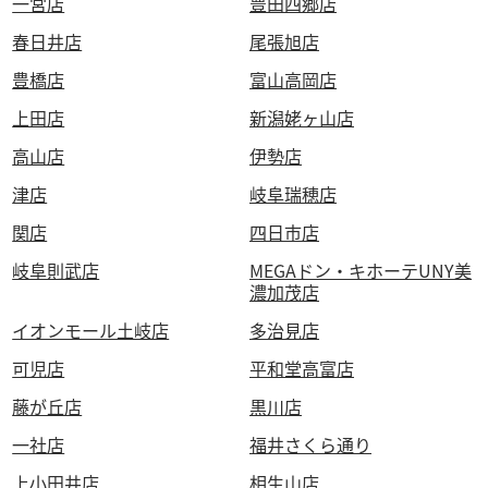
一宮店
豊田四郷店
春日井店
尾張旭店
豊橋店
富山高岡店
上田店
新潟姥ヶ山店
高山店
伊勢店
津店
岐阜瑞穂店
関店
四日市店
岐阜則武店
MEGAドン・キホーテUNY美
濃加茂店
イオンモール土岐店
多治見店
可児店
平和堂高富店
藤が丘店
黒川店
一社店
福井さくら通り
上小田井店
相生山店