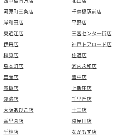
西中島南方店
北山店
河原町三条店
千鳥橋駅前店
岸和田店
平野店
東近江店
三宮センター街店
伊丹店
神戸トアロード店
橿原店
住道店
島本町店
河内永和店
箕面店
豊中店
高槻店
上新庄店
淡路店
千里丘店
大阪あびこ店
十三店
香里園店
寝屋川店
千林店
なかもず店