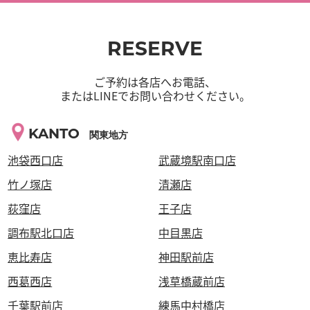
RESERVE
ご予約は各店へお電話、
またはLINEでお問い合わせください。
KANTO
関東地方
池袋西口店
武蔵境駅南口店
竹ノ塚店
清瀬店
荻窪店
王子店
調布駅北口店
中目黒店
恵比寿店
神田駅前店
西葛西店
浅草橋蔵前店
千葉駅前店
練馬中村橋店