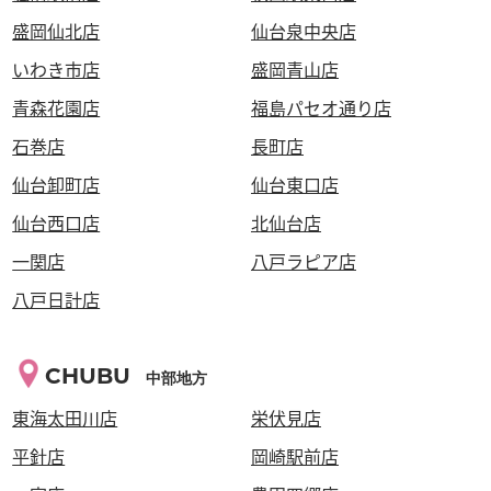
盛岡仙北店
仙台泉中央店
いわき市店
盛岡青山店
青森花園店
福島パセオ通り店
石巻店
長町店
仙台卸町店
仙台東口店
仙台西口店
北仙台店
一関店
八戸ラピア店
八戸日計店
CHUBU
中部地方
東海太田川店
栄伏見店
平針店
岡崎駅前店