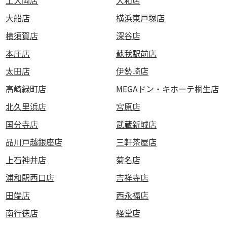
上大岡店
大和店
大船店
横浜東戸塚店
横須賀店
深谷店
本庄店
蘇我駅前店
太田店
伊勢崎店
高崎緑町店
MEGAドン・キホーテ桐生店
北久里浜店
宮原店
国分寺店
武蔵新城店
品川戸越銀座店
三軒茶屋店
上石神井店
菊名店
浦和駅西口店
吉祥寺店
田端店
西永福店
南行徳店
経堂店