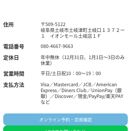
住所
〒509-5122
岐阜県土岐市土岐津町土岐口１３７２ー
１ イオンモール土岐店１Ｆ
電話番号
080-4667-9663
定休日
年中無休（12月31日、1月1日～3日のみ
休業）
営業時間
平日/土日祝10：00～19：00
支払方法
Visa／Mastercard／JCB／American
Express／Diners Club／UnionPay（銀
聯）／Discover／現金/PayPay/楽天PAY
など
オンライン予約・空席確認