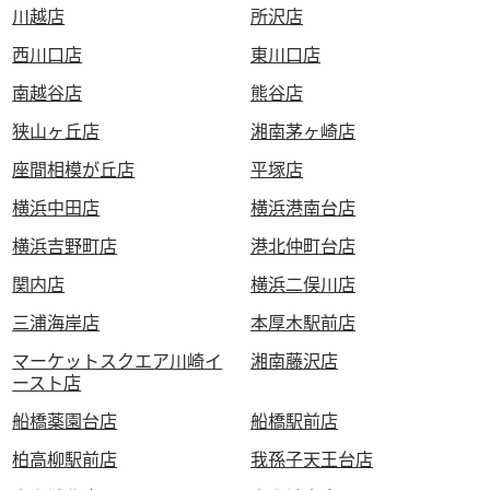
川越店
所沢店
西川口店
東川口店
南越谷店
熊谷店
狭山ヶ丘店
湘南茅ヶ崎店
座間相模が丘店
平塚店
横浜中田店
横浜港南台店
横浜吉野町店
港北仲町台店
関内店
横浜二俣川店
三浦海岸店
本厚木駅前店
マーケットスクエア川崎イ
湘南藤沢店
ースト店
船橋薬園台店
船橋駅前店
柏高柳駅前店
我孫子天王台店