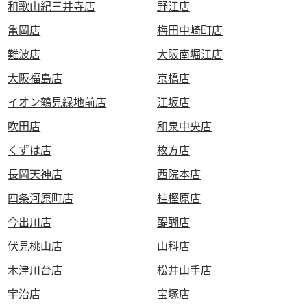
和歌山紀三井寺店
野江店
亀岡店
梅田中崎町店
難波店
大阪南堀江店
大阪福島店
京橋店
イオン鶴見緑地前店
江坂店
吹田店
和泉中央店
くずは店
枚方店
長岡天神店
西院本店
四条河原町店
桂樫原店
今出川店
醍醐店
伏見桃山店
山科店
木津川台店
松井山手店
宇治店
宝塚店