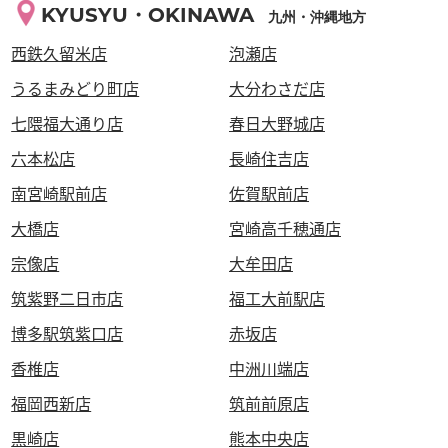
KYUSYU・OKINAWA
九州・沖縄地方
西鉄久留米店
泡瀬店
うるまみどり町店
大分わさだ店
七隈福大通り店
春日大野城店
六本松店
長崎住吉店
南宮崎駅前店
佐賀駅前店
大橋店
宮崎高千穂通店
宗像店
大牟田店
筑紫野二日市店
福工大前駅店
博多駅筑紫口店
赤坂店
香椎店
中洲川端店
福岡西新店
筑前前原店
黒崎店
熊本中央店