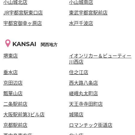
小山城北店
小山城南店
JR宇都宮駅東口店
東武宇都宮駅前店
宇都宮御幸ヶ原店
水戸千波店
KANSAI
関西地方
堺東店
イオンリカー＆ビューティー
川西店
垂水店
住之江店
京田辺店
西大路八条店
瓢箪山店
嵯峨丸太町店
二条駅前店
天王寺寺田町店
大阪駅前第3ビル店
城陽店
京都駅前店
ロマンチック街道店