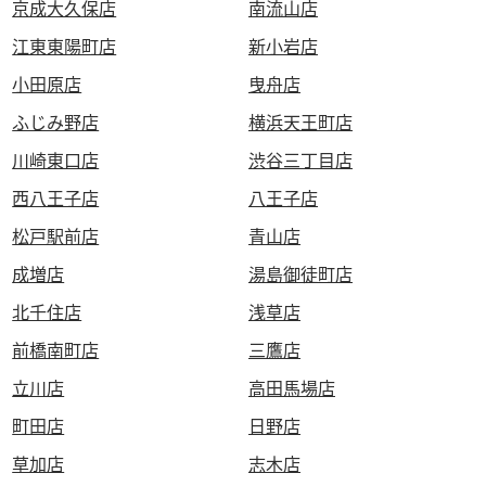
京成大久保店
南流山店
江東東陽町店
新小岩店
小田原店
曳舟店
ふじみ野店
横浜天王町店
川崎東口店
渋谷三丁目店
西八王子店
八王子店
松戸駅前店
青山店
成増店
湯島御徒町店
北千住店
浅草店
前橋南町店
三鷹店
立川店
高田馬場店
町田店
日野店
草加店
志木店