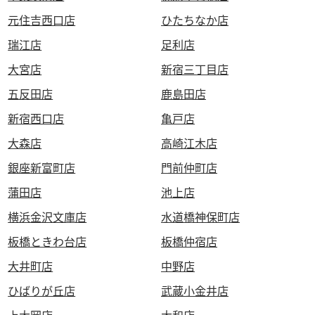
元住吉西口店
ひたちなか店
瑞江店
足利店
大宮店
新宿三丁目店
五反田店
鹿島田店
新宿西口店
亀戸店
大森店
高崎江木店
銀座新富町店
門前仲町店
蒲田店
池上店
横浜金沢文庫店
水道橋神保町店
板橋ときわ台店
板橋仲宿店
大井町店
中野店
ひばりが丘店
武蔵小金井店