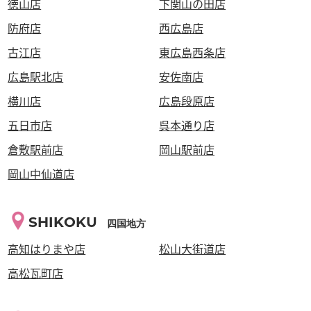
徳山店
下関山の田店
防府店
西広島店
古江店
東広島西条店
広島駅北店
安佐南店
横川店
広島段原店
五日市店
呉本通り店
倉敷駅前店
岡山駅前店
岡山中仙道店
SHIKOKU
四国地方
高知はりまや店
松山大街道店
高松瓦町店