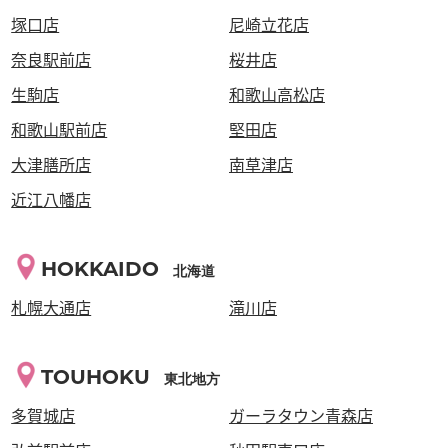
塚口店
尼崎立花店
奈良駅前店
桜井店
生駒店
和歌山高松店
和歌山駅前店
堅田店
大津膳所店
南草津店
近江八幡店
HOKKAIDO
北海道
札幌大通店
滝川店
TOUHOKU
東北地方
多賀城店
ガーラタウン青森店