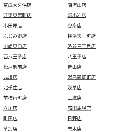
京成大久保店
南流山店
江東東陽町店
新小岩店
小田原店
曳舟店
ふじみ野店
横浜天王町店
川崎東口店
渋谷三丁目店
西八王子店
八王子店
松戸駅前店
青山店
成増店
湯島御徒町店
北千住店
浅草店
前橋南町店
三鷹店
立川店
高田馬場店
町田店
日野店
草加店
志木店