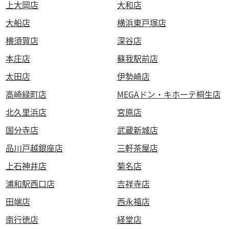
上大岡店
大和店
大船店
横浜東戸塚店
横須賀店
深谷店
本庄店
蘇我駅前店
太田店
伊勢崎店
高崎緑町店
MEGAドン・キホーテ桐生店
北久里浜店
宮原店
国分寺店
武蔵新城店
品川戸越銀座店
三軒茶屋店
上石神井店
菊名店
浦和駅西口店
吉祥寺店
田端店
西永福店
南行徳店
経堂店