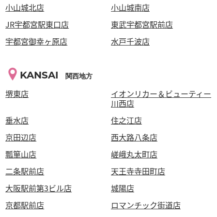
小山城北店
小山城南店
JR宇都宮駅東口店
東武宇都宮駅前店
宇都宮御幸ヶ原店
水戸千波店
KANSAI
関西地方
堺東店
イオンリカー＆ビューティー
川西店
垂水店
住之江店
京田辺店
西大路八条店
瓢箪山店
嵯峨丸太町店
二条駅前店
天王寺寺田町店
大阪駅前第3ビル店
城陽店
京都駅前店
ロマンチック街道店