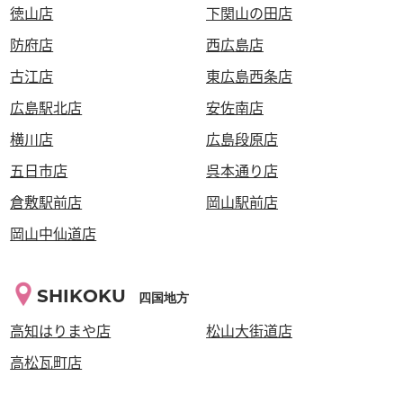
徳山店
下関山の田店
防府店
西広島店
古江店
東広島西条店
広島駅北店
安佐南店
横川店
広島段原店
五日市店
呉本通り店
倉敷駅前店
岡山駅前店
岡山中仙道店
SHIKOKU
四国地方
高知はりまや店
松山大街道店
高松瓦町店