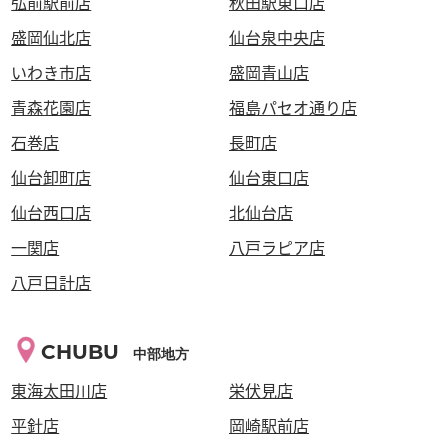
弘前駅前店
秋田駅東口店
盛岡仙北店
仙台泉中央店
いわき市店
盛岡青山店
青森花園店
福島パセオ通り店
石巻店
長町店
仙台卸町店
仙台東口店
仙台西口店
北仙台店
一関店
八戸ラピア店
八戸日計店
CHUBU
中部地方
東海太田川店
栄伏見店
平針店
岡崎駅前店