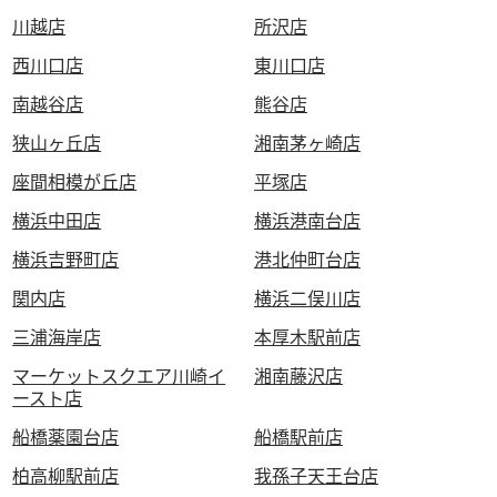
川越店
所沢店
西川口店
東川口店
南越谷店
熊谷店
狭山ヶ丘店
湘南茅ヶ崎店
座間相模が丘店
平塚店
横浜中田店
横浜港南台店
横浜吉野町店
港北仲町台店
関内店
横浜二俣川店
三浦海岸店
本厚木駅前店
マーケットスクエア川崎イ
湘南藤沢店
ースト店
船橋薬園台店
船橋駅前店
柏高柳駅前店
我孫子天王台店