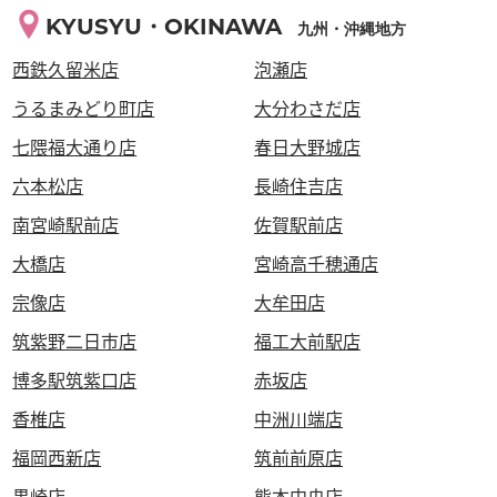
KYUSYU・OKINAWA
九州・沖縄地方
西鉄久留米店
泡瀬店
うるまみどり町店
大分わさだ店
七隈福大通り店
春日大野城店
六本松店
長崎住吉店
南宮崎駅前店
佐賀駅前店
大橋店
宮崎高千穂通店
宗像店
大牟田店
筑紫野二日市店
福工大前駅店
博多駅筑紫口店
赤坂店
香椎店
中洲川端店
福岡西新店
筑前前原店
黒崎店
熊本中央店