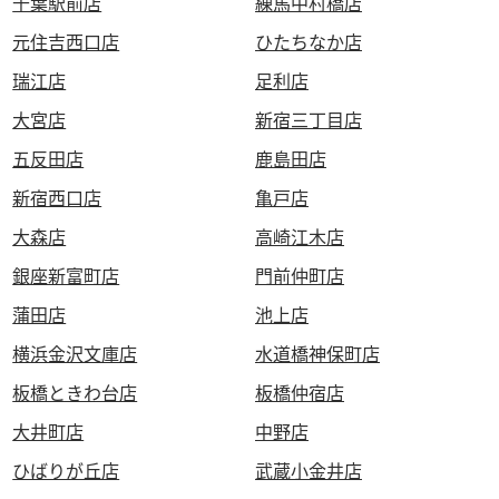
千葉駅前店
練馬中村橋店
元住吉西口店
ひたちなか店
瑞江店
足利店
大宮店
新宿三丁目店
五反田店
鹿島田店
新宿西口店
亀戸店
大森店
高崎江木店
銀座新富町店
門前仲町店
蒲田店
池上店
横浜金沢文庫店
水道橋神保町店
板橋ときわ台店
板橋仲宿店
大井町店
中野店
ひばりが丘店
武蔵小金井店