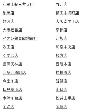
和歌山紀三井寺店
野江店
亀岡店
梅田中崎町店
難波店
大阪南堀江店
大阪福島店
京橋店
イオン鶴見緑地前店
江坂店
吹田店
和泉中央店
くずは店
枚方店
長岡天神店
西院本店
四条河原町店
桂樫原店
今出川店
醍醐店
伏見桃山店
山科店
木津川台店
松井山手店
宇治店
宝塚店