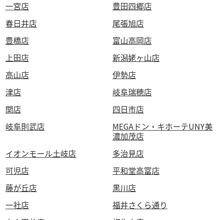
一宮店
豊田四郷店
春日井店
尾張旭店
豊橋店
富山高岡店
上田店
新潟姥ヶ山店
高山店
伊勢店
津店
岐阜瑞穂店
関店
四日市店
岐阜則武店
MEGAドン・キホーテUNY美
濃加茂店
イオンモール土岐店
多治見店
可児店
平和堂高富店
藤が丘店
黒川店
一社店
福井さくら通り