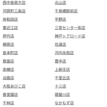
西中島南方店
北山店
河原町三条店
千鳥橋駅前店
岸和田店
平野店
東近江店
三宮センター街店
伊丹店
神戸トアロード店
橿原店
住道店
島本町店
河内永和店
箕面店
豊中店
高槻店
上新庄店
淡路店
千里丘店
大阪あびこ店
十三店
香里園店
寝屋川店
千林店
なかもず店