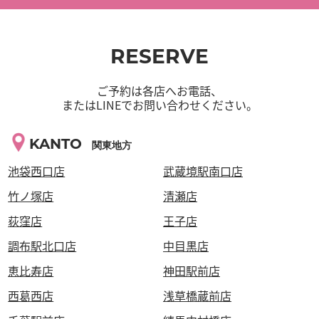
RESERVE
ご予約は各店へお電話、
またはLINEでお問い合わせください。
KANTO
関東地方
池袋西口店
武蔵境駅南口店
竹ノ塚店
清瀬店
荻窪店
王子店
調布駅北口店
中目黒店
恵比寿店
神田駅前店
西葛西店
浅草橋蔵前店