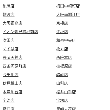
亀岡店
梅田中崎町店
難波店
大阪南堀江店
大阪福島店
京橋店
イオン鶴見緑地前店
江坂店
吹田店
和泉中央店
くずは店
枚方店
長岡天神店
西院本店
四条河原町店
桂樫原店
今出川店
醍醐店
伏見桃山店
山科店
木津川台店
松井山手店
宇治店
宝塚店
塚口店
尼崎立花店