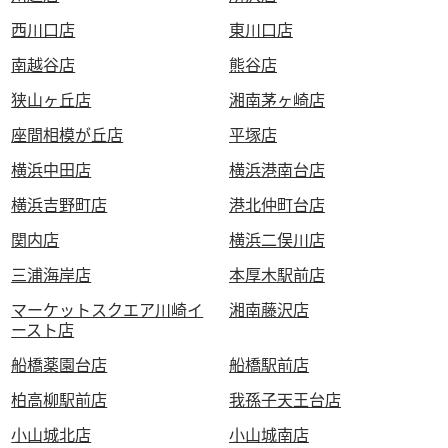
西川口店
東川口店
南越谷店
熊谷店
狭山ヶ丘店
湘南茅ヶ崎店
座間相模が丘店
平塚店
横浜中田店
横浜港南台店
横浜吉野町店
港北仲町台店
関内店
横浜二俣川店
三浦海岸店
本厚木駅前店
マーケットスクエア川崎イ
湘南藤沢店
ースト店
船橋薬園台店
船橋駅前店
柏高柳駅前店
我孫子天王台店
小山城北店
小山城南店