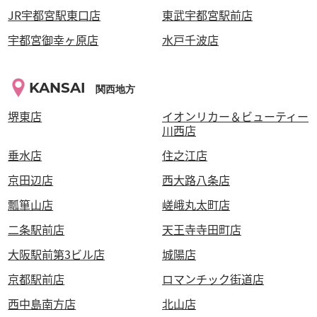
JR宇都宮駅東口店
東武宇都宮駅前店
宇都宮御幸ヶ原店
水戸千波店
KANSAI
関西地方
堺東店
イオンリカー＆ビューティー
川西店
垂水店
住之江店
京田辺店
西大路八条店
瓢箪山店
嵯峨丸太町店
二条駅前店
天王寺寺田町店
大阪駅前第3ビル店
城陽店
京都駅前店
ロマンチック街道店
西中島南方店
北山店