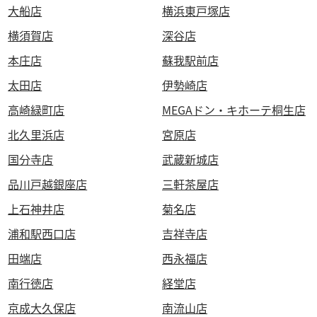
大船店
横浜東戸塚店
横須賀店
深谷店
本庄店
蘇我駅前店
太田店
伊勢崎店
高崎緑町店
MEGAドン・キホーテ桐生店
北久里浜店
宮原店
国分寺店
武蔵新城店
品川戸越銀座店
三軒茶屋店
上石神井店
菊名店
浦和駅西口店
吉祥寺店
田端店
西永福店
南行徳店
経堂店
京成大久保店
南流山店