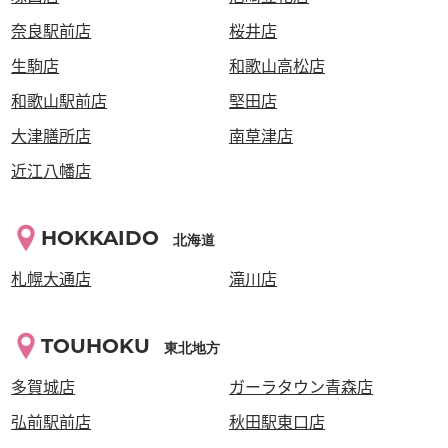
奈良駅前店
桜井店
生駒店
和歌山高松店
和歌山駅前店
堅田店
大津膳所店
南草津店
近江八幡店
HOKKAIDO
北海道
札幌大通店
滝川店
TOUHOKU
東北地方
多賀城店
ガーラタウン青森店
弘前駅前店
秋田駅東口店