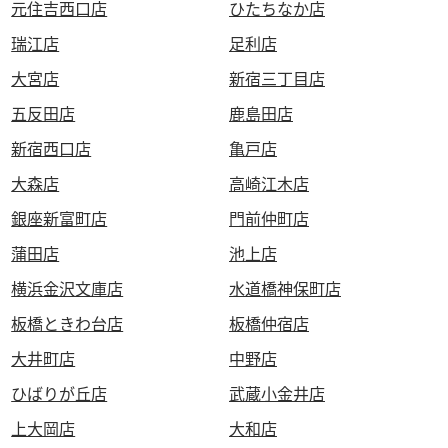
元住吉西口店
ひたちなか店
瑞江店
足利店
大宮店
新宿三丁目店
五反田店
鹿島田店
新宿西口店
亀戸店
大森店
高崎江木店
銀座新富町店
門前仲町店
蒲田店
池上店
横浜金沢文庫店
水道橋神保町店
板橋ときわ台店
板橋仲宿店
大井町店
中野店
ひばりが丘店
武蔵小金井店
上大岡店
大和店