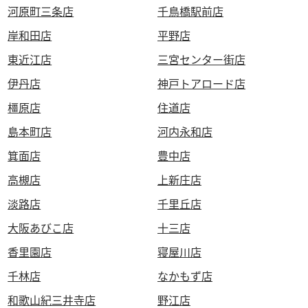
河原町三条店
千鳥橋駅前店
岸和田店
平野店
東近江店
三宮センター街店
伊丹店
神戸トアロード店
橿原店
住道店
島本町店
河内永和店
箕面店
豊中店
高槻店
上新庄店
淡路店
千里丘店
大阪あびこ店
十三店
香里園店
寝屋川店
千林店
なかもず店
和歌山紀三井寺店
野江店