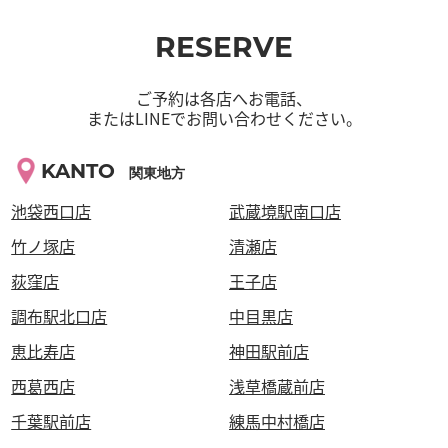
RESERVE
ご予約は各店へお電話、
またはLINEでお問い合わせください。
KANTO
関東地方
池袋西口店
武蔵境駅南口店
竹ノ塚店
清瀬店
荻窪店
王子店
調布駅北口店
中目黒店
恵比寿店
神田駅前店
西葛西店
浅草橋蔵前店
千葉駅前店
練馬中村橋店