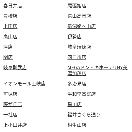
春日井店
尾張旭店
豊橋店
富山高岡店
上田店
新潟姥ヶ山店
高山店
伊勢店
津店
岐阜瑞穂店
関店
四日市店
岐阜則武店
MEGAドン・キホーテUNY美
濃加茂店
イオンモール土岐店
多治見店
可児店
平和堂高富店
藤が丘店
黒川店
一社店
福井さくら通り
上小田井店
相生山店