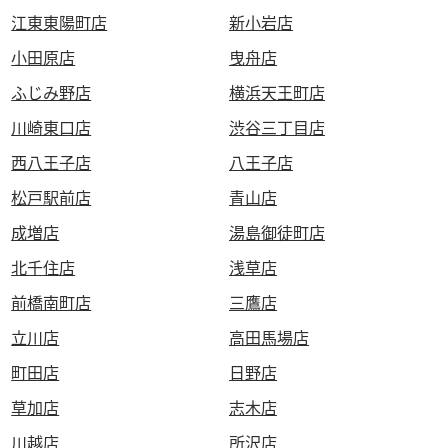
江東東陽町店
新小岩店
小田原店
曳舟店
ふじみ野店
横浜天王町店
川崎東口店
渋谷三丁目店
西八王子店
八王子店
松戸駅前店
青山店
成増店
湯島御徒町店
北千住店
浅草店
前橋南町店
三鷹店
立川店
高田馬場店
町田店
日野店
草加店
志木店
川越店
所沢店