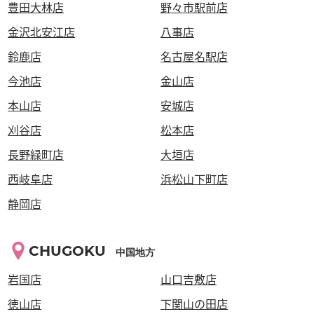
豊田大林店
野々市駅前店
金沢北安江店
八事店
鈴鹿店
名古屋名駅店
今池店
金山店
本山店
安城店
刈谷店
松本店
長野緑町店
大垣店
西岐阜店
浜松山下町店
静岡店
CHUGOKU
中国地方
岩国店
山口吉敷店
徳山店
下関山の田店