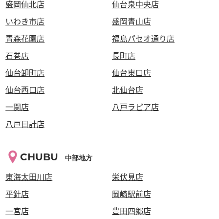
盛岡仙北店
仙台泉中央店
いわき市店
盛岡青山店
青森花園店
福島パセオ通り店
石巻店
長町店
仙台卸町店
仙台東口店
仙台西口店
北仙台店
一関店
八戸ラピア店
八戸日計店
CHUBU
中部地方
東海太田川店
栄伏見店
平針店
岡崎駅前店
一宮店
豊田四郷店