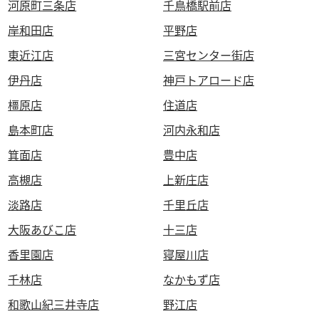
河原町三条店
千鳥橋駅前店
岸和田店
平野店
東近江店
三宮センター街店
伊丹店
神戸トアロード店
橿原店
住道店
島本町店
河内永和店
箕面店
豊中店
高槻店
上新庄店
淡路店
千里丘店
大阪あびこ店
十三店
香里園店
寝屋川店
千林店
なかもず店
和歌山紀三井寺店
野江店