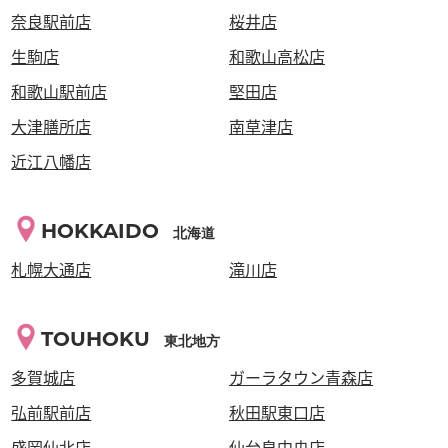
奈良駅前店
桜井店
生駒店
和歌山高松店
和歌山駅前店
堅田店
大津膳所店
南草津店
近江八幡店
HOKKAIDO
北海道
札幌大通店
滝川店
TOUHOKU
東北地方
多賀城店
ガーラタウン青森店
弘前駅前店
秋田駅東口店
盛岡仙北店
仙台泉中央店