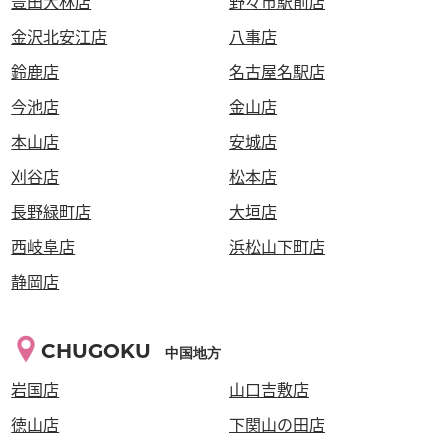
豊田大林店
野々市駅前店
金沢北安江店
八事店
鈴鹿店
名古屋名駅店
今池店
金山店
本山店
安城店
刈谷店
松本店
長野緑町店
大垣店
西岐阜店
浜松山下町店
静岡店
CHUGOKU
中国地方
岩国店
山口吉敷店
徳山店
下関山の田店