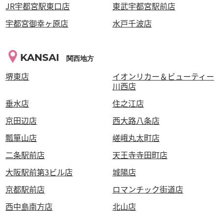
JR宇都宮駅東口店
東武宇都宮駅前店
宇都宮御幸ヶ原店
水戸千波店
KANSAI
関西地方
堺東店
イオンリカー＆ビューティー
川西店
垂水店
住之江店
京田辺店
西大路八条店
瓢箪山店
嵯峨丸太町店
二条駅前店
天王寺寺田町店
大阪駅前第3ビル店
城陽店
京都駅前店
ロマンチック街道店
西中島南方店
北山店