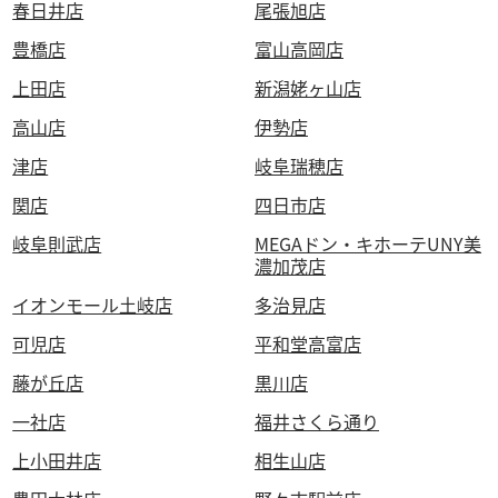
春日井店
尾張旭店
豊橋店
富山高岡店
上田店
新潟姥ヶ山店
高山店
伊勢店
津店
岐阜瑞穂店
関店
四日市店
岐阜則武店
MEGAドン・キホーテUNY美
濃加茂店
イオンモール土岐店
多治見店
可児店
平和堂高富店
藤が丘店
黒川店
一社店
福井さくら通り
上小田井店
相生山店