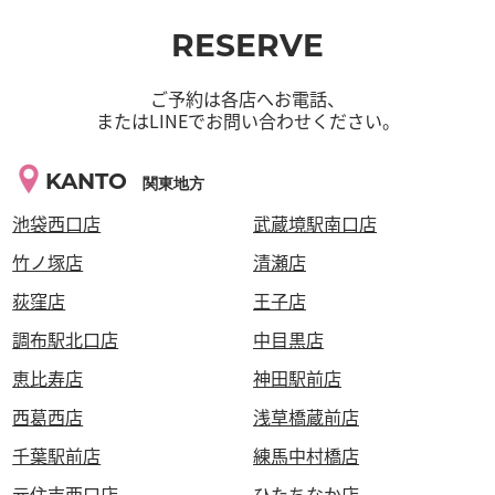
RESERVE
ご予約は各店へお電話、
またはLINEでお問い合わせください。
KANTO
関東地方
池袋西口店
武蔵境駅南口店
竹ノ塚店
清瀬店
荻窪店
王子店
調布駅北口店
中目黒店
恵比寿店
神田駅前店
西葛西店
浅草橋蔵前店
千葉駅前店
練馬中村橋店
元住吉西口店
ひたちなか店