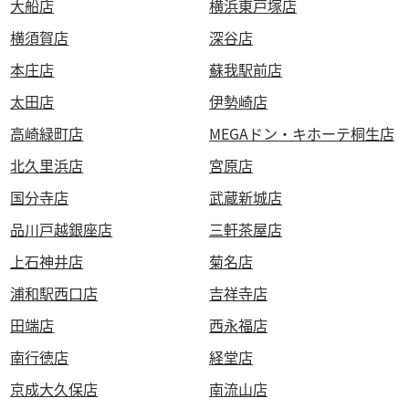
大船店
横浜東戸塚店
横須賀店
深谷店
本庄店
蘇我駅前店
太田店
伊勢崎店
高崎緑町店
MEGAドン・キホーテ桐生店
北久里浜店
宮原店
国分寺店
武蔵新城店
品川戸越銀座店
三軒茶屋店
上石神井店
菊名店
浦和駅西口店
吉祥寺店
田端店
西永福店
南行徳店
経堂店
京成大久保店
南流山店