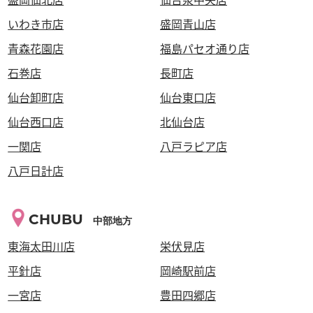
いわき市店
盛岡青山店
青森花園店
福島パセオ通り店
石巻店
長町店
仙台卸町店
仙台東口店
仙台西口店
北仙台店
一関店
八戸ラピア店
八戸日計店
CHUBU
中部地方
東海太田川店
栄伏見店
平針店
岡崎駅前店
一宮店
豊田四郷店