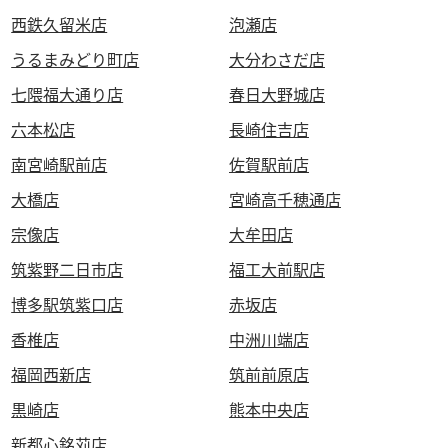
西鉄久留米店
泡瀬店
うるまみどり町店
大分わさだ店
七隈福大通り店
春日大野城店
六本松店
長崎住吉店
南宮崎駅前店
佐賀駅前店
大橋店
宮崎高千穂通店
宗像店
大牟田店
筑紫野二日市店
福工大前駅店
博多駅筑紫口店
赤坂店
香椎店
中洲川端店
福岡西新店
筑前前原店
黒崎店
熊本中央店
新都心銘苅店