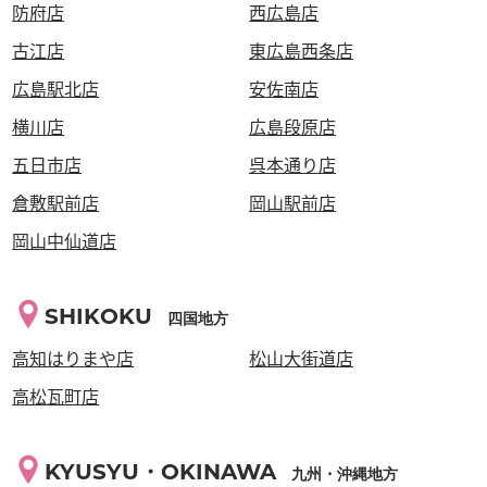
防府店
西広島店
古江店
東広島西条店
広島駅北店
安佐南店
横川店
広島段原店
五日市店
呉本通り店
倉敷駅前店
岡山駅前店
岡山中仙道店
SHIKOKU
四国地方
高知はりまや店
松山大街道店
高松瓦町店
KYUSYU・OKINAWA
九州・沖縄地方