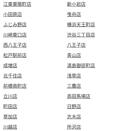
江東東陽町店
新小岩店
小田原店
曳舟店
ふじみ野店
横浜天王町店
川崎東口店
渋谷三丁目店
西八王子店
八王子店
松戸駅前店
青山店
成増店
湯島御徒町店
北千住店
浅草店
前橋南町店
三鷹店
立川店
高田馬場店
町田店
日野店
草加店
志木店
川越店
所沢店