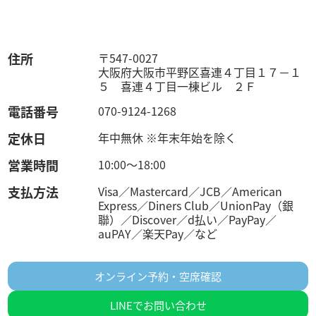
住所
〒547-0027
大阪府大阪市平野区喜連４丁目１７－１
５ 喜連４丁目一棟ビル ２Ｆ
電話番号
070-9124-1268
定休日
年中無休 ※年末年始を除く
営業時間
10:00～18:00
支払方法
Visa／Mastercard／JCB／American
Express／Diners Club／UnionPay（銀
聯）／Discover／d払い／PayPay／
auPAY／楽天Pay／など
オンライン予約・空席確認
LINEでお問い合わせ