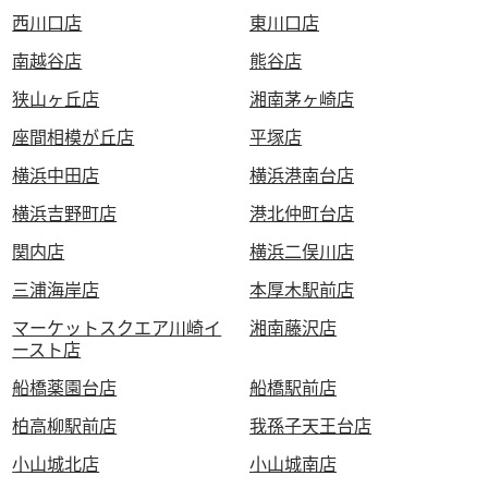
西川口店
東川口店
南越谷店
熊谷店
狭山ヶ丘店
湘南茅ヶ崎店
座間相模が丘店
平塚店
横浜中田店
横浜港南台店
横浜吉野町店
港北仲町台店
関内店
横浜二俣川店
三浦海岸店
本厚木駅前店
マーケットスクエア川崎イ
湘南藤沢店
ースト店
船橋薬園台店
船橋駅前店
柏高柳駅前店
我孫子天王台店
小山城北店
小山城南店