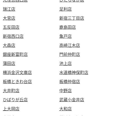
瑞江店
足利店
大宮店
新宿三丁目店
五反田店
鹿島田店
新宿西口店
亀戸店
大森店
高崎江木店
銀座新富町店
門前仲町店
蒲田店
池上店
横浜金沢文庫店
水道橋神保町店
板橋ときわ台店
板橋仲宿店
大井町店
中野店
ひばりが丘店
武蔵小金井店
上大岡店
大和店