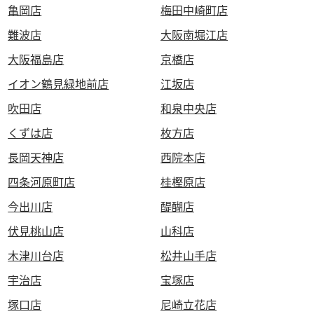
亀岡店
梅田中崎町店
難波店
大阪南堀江店
大阪福島店
京橋店
イオン鶴見緑地前店
江坂店
吹田店
和泉中央店
くずは店
枚方店
長岡天神店
西院本店
四条河原町店
桂樫原店
今出川店
醍醐店
伏見桃山店
山科店
木津川台店
松井山手店
宇治店
宝塚店
塚口店
尼崎立花店