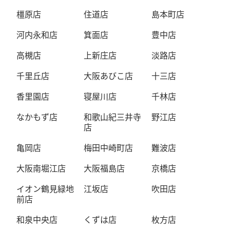
橿原店
住道店
島本町店
河内永和店
箕面店
豊中店
高槻店
上新庄店
淡路店
千里丘店
大阪あびこ店
十三店
香里園店
寝屋川店
千林店
なかもず店
和歌山紀三井寺
野江店
店
亀岡店
梅田中崎町店
難波店
大阪南堀江店
大阪福島店
京橋店
イオン鶴見緑地
江坂店
吹田店
前店
和泉中央店
くずは店
枚方店