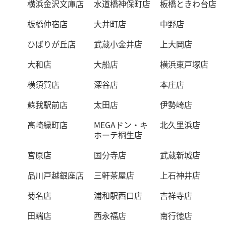
横浜金沢文庫店
水道橋神保町店
板橋ときわ台店
板橋仲宿店
大井町店
中野店
ひばりが丘店
武蔵小金井店
上大岡店
大和店
大船店
横浜東戸塚店
横須賀店
深谷店
本庄店
蘇我駅前店
太田店
伊勢崎店
高崎緑町店
MEGAドン・キ
北久里浜店
ホーテ桐生店
宮原店
国分寺店
武蔵新城店
品川戸越銀座店
三軒茶屋店
上石神井店
菊名店
浦和駅西口店
吉祥寺店
田端店
西永福店
南行徳店