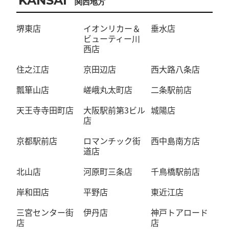
KANSAI
関西地方
堺東店
イオンリカー＆
垂水店
ビューティー川
西店
住之江店
京田辺店
西大路八条店
瓢箪山店
嵯峨丸太町店
二条駅前店
天王寺寺田町店
大阪駅前第3ビル
城陽店
店
京都駅前店
ロマンチック街
西中島南方店
道店
北山店
河原町三条店
千鳥橋駅前店
岸和田店
平野店
東近江店
三宮センター街
伊丹店
神戸トアロード
店
店