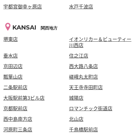
宇都宮御幸ヶ原店
水戸千波店
KANSAI
関西地方
堺東店
イオンリカー＆ビューティー
川西店
垂水店
住之江店
京田辺店
西大路八条店
瓢箪山店
嵯峨丸太町店
二条駅前店
天王寺寺田町店
大阪駅前第3ビル店
城陽店
京都駅前店
ロマンチック街道店
西中島南方店
北山店
河原町三条店
千鳥橋駅前店