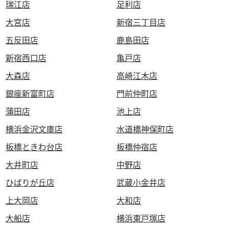
瑞江店
足利店
大宮店
新宿三丁目店
五反田店
鹿島田店
新宿西口店
亀戸店
大森店
高崎江木店
銀座新富町店
門前仲町店
蒲田店
池上店
横浜金沢文庫店
水道橋神保町店
板橋ときわ台店
板橋仲宿店
大井町店
中野店
ひばりが丘店
武蔵小金井店
上大岡店
大和店
大船店
横浜東戸塚店