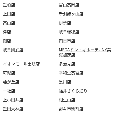
豊橋店
富山高岡店
上田店
新潟姥ヶ山店
高山店
伊勢店
津店
岐阜瑞穂店
関店
四日市店
岐阜則武店
MEGAドン・キホーテUNY美
濃加茂店
イオンモール土岐店
多治見店
可児店
平和堂高富店
藤が丘店
黒川店
一社店
福井さくら通り
上小田井店
相生山店
豊田大林店
野々市駅前店