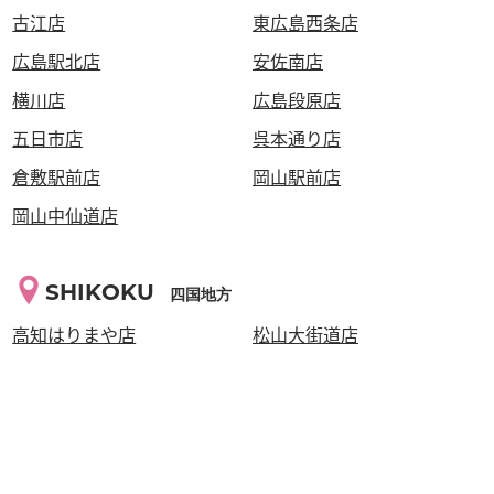
古江店
東広島西条店
広島駅北店
安佐南店
横川店
広島段原店
五日市店
呉本通り店
倉敷駅前店
岡山駅前店
岡山中仙道店
SHIKOKU
四国地方
高知はりまや店
松山大街道店
高松瓦町店
KYUSYU・OKINAWA
九州・沖縄地方
西鉄久留米店
泡瀬店