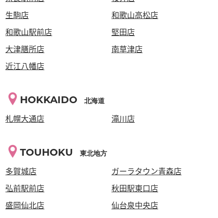
生駒店
和歌山高松店
和歌山駅前店
堅田店
大津膳所店
南草津店
近江八幡店
HOKKAIDO
北海道
札幌大通店
滝川店
TOUHOKU
東北地方
多賀城店
ガーラタウン青森店
弘前駅前店
秋田駅東口店
盛岡仙北店
仙台泉中央店