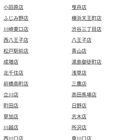
小田原店
曳舟店
ふじみ野店
横浜天王町店
川崎東口店
渋谷三丁目店
西八王子店
八王子店
松戸駅前店
青山店
成増店
湯島御徒町店
北千住店
浅草店
前橋南町店
三鷹店
立川店
高田馬場店
町田店
日野店
草加店
志木店
川越店
所沢店
西川口店
東川口店