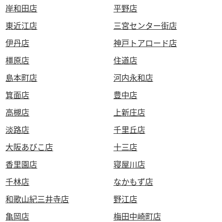
岸和田店
平野店
東近江店
三宮センター街店
伊丹店
神戸トアロード店
橿原店
住道店
島本町店
河内永和店
箕面店
豊中店
高槻店
上新庄店
淡路店
千里丘店
大阪あびこ店
十三店
香里園店
寝屋川店
千林店
なかもず店
和歌山紀三井寺店
野江店
亀岡店
梅田中崎町店