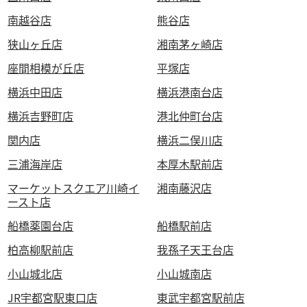
南越谷店
熊谷店
狭山ヶ丘店
湘南茅ヶ崎店
座間相模が丘店
平塚店
横浜中田店
横浜港南台店
横浜吉野町店
港北仲町台店
関内店
横浜二俣川店
三浦海岸店
本厚木駅前店
マーケットスクエア川崎イ
湘南藤沢店
ースト店
船橋薬園台店
船橋駅前店
柏高柳駅前店
我孫子天王台店
小山城北店
小山城南店
JR宇都宮駅東口店
東武宇都宮駅前店