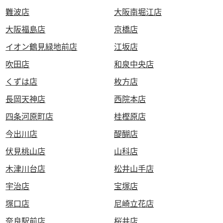
難波店
大阪南堀江店
大阪福島店
京橋店
イオン鶴見緑地前店
江坂店
吹田店
和泉中央店
くずは店
枚方店
長岡天神店
西院本店
四条河原町店
桂樫原店
今出川店
醍醐店
伏見桃山店
山科店
木津川台店
松井山手店
宇治店
宝塚店
塚口店
尼崎立花店
奈良駅前店
桜井店