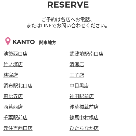
RESERVE
ご予約は各店へお電話、
またはLINEでお問い合わせください。
KANTO
関東地方
池袋西口店
武蔵境駅南口店
竹ノ塚店
清瀬店
荻窪店
王子店
調布駅北口店
中目黒店
恵比寿店
神田駅前店
西葛西店
浅草橋蔵前店
千葉駅前店
練馬中村橋店
元住吉西口店
ひたちなか店