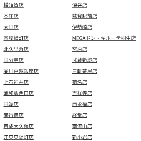
横須賀店
深谷店
本庄店
蘇我駅前店
太田店
伊勢崎店
高崎緑町店
MEGAドン・キホーテ桐生店
北久里浜店
宮原店
国分寺店
武蔵新城店
品川戸越銀座店
三軒茶屋店
上石神井店
菊名店
浦和駅西口店
吉祥寺店
田端店
西永福店
南行徳店
経堂店
京成大久保店
南流山店
江東東陽町店
新小岩店