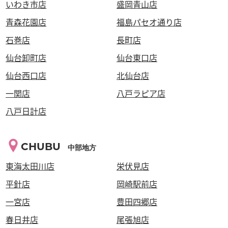
いわき市店
盛岡青山店
青森花園店
福島パセオ通り店
石巻店
長町店
仙台卸町店
仙台東口店
仙台西口店
北仙台店
一関店
八戸ラピア店
八戸日計店
CHUBU
中部地方
東海太田川店
栄伏見店
平針店
岡崎駅前店
一宮店
豊田四郷店
春日井店
尾張旭店