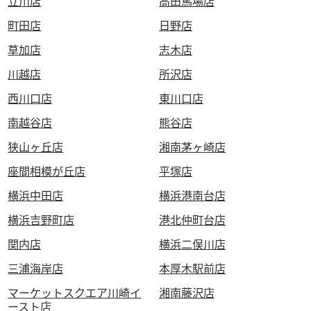
立川店
高田馬場店
町田店
日野店
草加店
志木店
川越店
所沢店
西川口店
東川口店
南越谷店
熊谷店
狭山ヶ丘店
湘南茅ヶ崎店
座間相模が丘店
平塚店
横浜中田店
横浜港南台店
横浜吉野町店
港北仲町台店
関内店
横浜二俣川店
三浦海岸店
本厚木駅前店
マーケットスクエア川崎イ
湘南藤沢店
ースト店