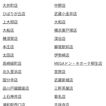
大井町店
中野店
ひばりが丘店
武蔵小金井店
上大岡店
大和店
大船店
横浜東戸塚店
横須賀店
深谷店
本庄店
蘇我駅前店
太田店
伊勢崎店
高崎緑町店
MEGAドン・キホーテ桐生店
北久里浜店
宮原店
国分寺店
武蔵新城店
品川戸越銀座店
三軒茶屋店
上石神井店
菊名店
浦和駅西口店
吉祥寺店