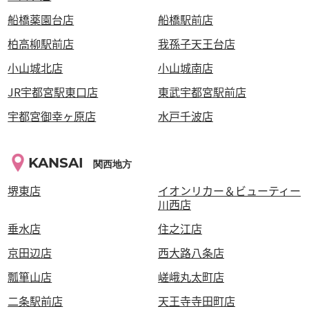
船橋薬園台店
船橋駅前店
柏高柳駅前店
我孫子天王台店
小山城北店
小山城南店
JR宇都宮駅東口店
東武宇都宮駅前店
宇都宮御幸ヶ原店
水戸千波店
KANSAI
関西地方
堺東店
イオンリカー＆ビューティー
川西店
垂水店
住之江店
京田辺店
西大路八条店
瓢箪山店
嵯峨丸太町店
二条駅前店
天王寺寺田町店