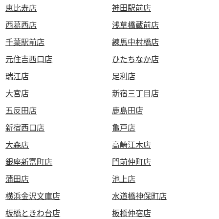
恵比寿店
神田駅前店
西葛西店
浅草橋蔵前店
千葉駅前店
練馬中村橋店
元住吉西口店
ひたちなか店
瑞江店
足利店
大宮店
新宿三丁目店
五反田店
鹿島田店
新宿西口店
亀戸店
大森店
高崎江木店
銀座新富町店
門前仲町店
蒲田店
池上店
横浜金沢文庫店
水道橋神保町店
板橋ときわ台店
板橋仲宿店