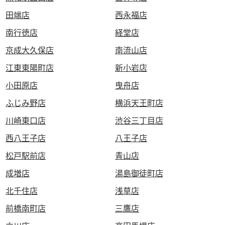
田端店
西永福店
南行徳店
経堂店
京成大久保店
南流山店
江東東陽町店
新小岩店
小田原店
曳舟店
ふじみ野店
横浜天王町店
川崎東口店
渋谷三丁目店
西八王子店
八王子店
松戸駅前店
青山店
成増店
湯島御徒町店
北千住店
浅草店
前橋南町店
三鷹店