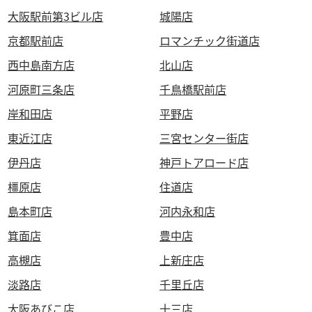
大阪駅前第3ビル店
城陽店
京都駅前店
ロマンチック街道店
西中島南方店
北山店
河原町三条店
千鳥橋駅前店
岸和田店
平野店
東近江店
三宮センター街店
伊丹店
神戸トアロード店
橿原店
住道店
島本町店
河内永和店
箕面店
豊中店
高槻店
上新庄店
淡路店
千里丘店
大阪あびこ店
十三店