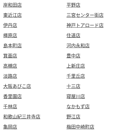
岸和田店
平野店
東近江店
三宮センター街店
伊丹店
神戸トアロード店
橿原店
住道店
島本町店
河内永和店
箕面店
豊中店
高槻店
上新庄店
淡路店
千里丘店
大阪あびこ店
十三店
香里園店
寝屋川店
千林店
なかもず店
和歌山紀三井寺店
野江店
亀岡店
梅田中崎町店