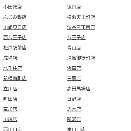
小田原店
曳舟店
ふじみ野店
横浜天王町店
川崎東口店
渋谷三丁目店
西八王子店
八王子店
松戸駅前店
青山店
成増店
湯島御徒町店
北千住店
浅草店
前橋南町店
三鷹店
立川店
高田馬場店
町田店
日野店
草加店
志木店
川越店
所沢店
西川口店
東川口店