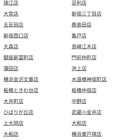
瑞江店
足利店
大宮店
新宿三丁目店
五反田店
鹿島田店
新宿西口店
亀戸店
大森店
高崎江木店
銀座新富町店
門前仲町店
蒲田店
池上店
横浜金沢文庫店
水道橋神保町店
板橋ときわ台店
板橋仲宿店
大井町店
中野店
ひばりが丘店
武蔵小金井店
上大岡店
大和店
大船店
横浜東戸塚店