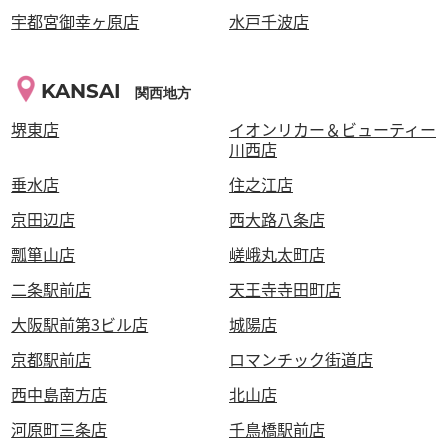
宇都宮御幸ヶ原店
水戸千波店
KANSAI
関西地方
堺東店
イオンリカー＆ビューティー
川西店
垂水店
住之江店
京田辺店
西大路八条店
瓢箪山店
嵯峨丸太町店
二条駅前店
天王寺寺田町店
大阪駅前第3ビル店
城陽店
京都駅前店
ロマンチック街道店
西中島南方店
北山店
河原町三条店
千鳥橋駅前店