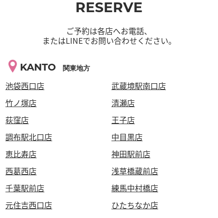
RESERVE
ご予約は各店へお電話、
またはLINEでお問い合わせください。
KANTO
関東地方
池袋西口店
武蔵境駅南口店
竹ノ塚店
清瀬店
荻窪店
王子店
調布駅北口店
中目黒店
恵比寿店
神田駅前店
西葛西店
浅草橋蔵前店
千葉駅前店
練馬中村橋店
元住吉西口店
ひたちなか店