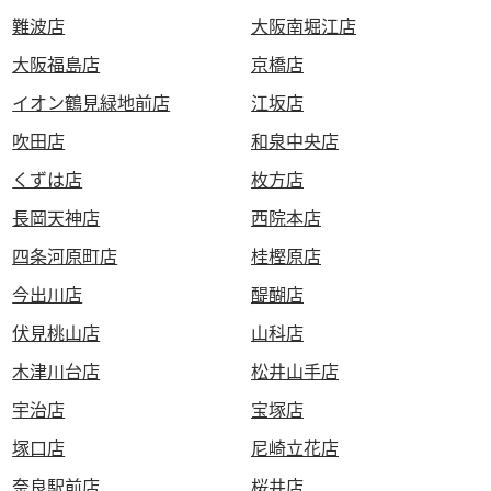
難波店
大阪南堀江店
大阪福島店
京橋店
イオン鶴見緑地前店
江坂店
吹田店
和泉中央店
くずは店
枚方店
長岡天神店
西院本店
四条河原町店
桂樫原店
今出川店
醍醐店
伏見桃山店
山科店
木津川台店
松井山手店
宇治店
宝塚店
塚口店
尼崎立花店
奈良駅前店
桜井店