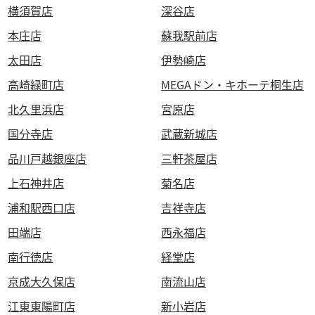
横須賀店
深谷店
本庄店
蘇我駅前店
太田店
伊勢崎店
高崎緑町店
MEGAドン・キホーテ桐生店
北久里浜店
宮原店
国分寺店
武蔵新城店
品川戸越銀座店
三軒茶屋店
上石神井店
菊名店
浦和駅西口店
吉祥寺店
田端店
西永福店
南行徳店
経堂店
京成大久保店
南流山店
江東東陽町店
新小岩店