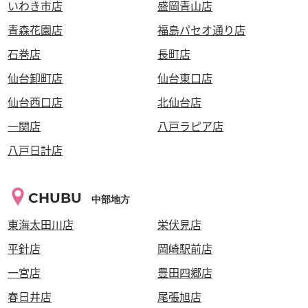
いわき市店
盛岡青山店
青森花園店
福島パセオ通り店
石巻店
長町店
仙台卸町店
仙台東口店
仙台西口店
北仙台店
一関店
八戸ラピア店
八戸日計店
CHUBU
中部地方
東海太田川店
栄伏見店
平針店
岡崎駅前店
一宮店
豊田四郷店
春日井店
尾張旭店