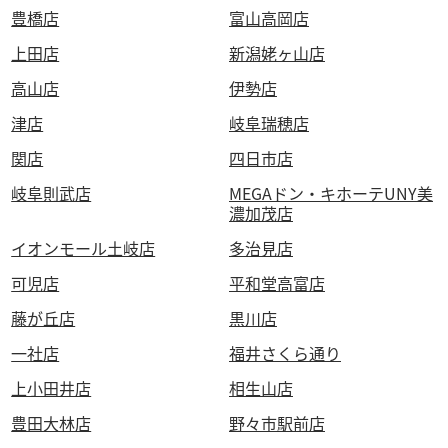
豊橋店
富山高岡店
上田店
新潟姥ヶ山店
高山店
伊勢店
津店
岐阜瑞穂店
関店
四日市店
岐阜則武店
MEGAドン・キホーテUNY美
濃加茂店
イオンモール土岐店
多治見店
可児店
平和堂高富店
藤が丘店
黒川店
一社店
福井さくら通り
上小田井店
相生山店
豊田大林店
野々市駅前店