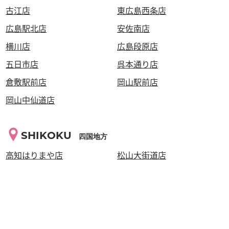
古江店
東広島西条店
広島駅北店
安佐南店
横川店
広島段原店
五日市店
呉本通り店
倉敷駅前店
岡山駅前店
岡山中仙道店
SHIKOKU
四国地方
高知はりまや店
松山大街道店
高松瓦町店
KYUSYU・OKINAWA
九州・沖縄地方
西鉄久留米店
泡瀬店