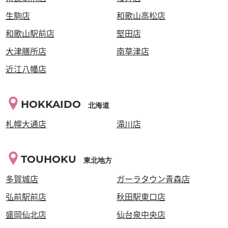
生駒店
和歌山高松店
和歌山駅前店
堅田店
大津膳所店
南草津店
近江八幡店
HOKKAIDO
北海道
札幌大通店
滝川店
TOUHOKU
東北地方
多賀城店
ガーラタウン青森店
弘前駅前店
秋田駅東口店
盛岡仙北店
仙台泉中央店