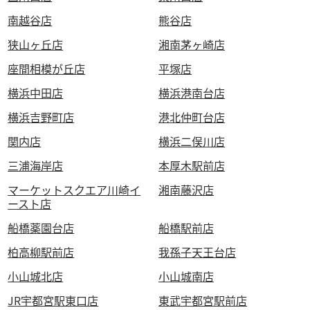
南越谷店
熊谷店
狭山ヶ丘店
湘南茅ヶ崎店
座間相模が丘店
平塚店
横浜中田店
横浜港南台店
横浜吉野町店
港北仲町台店
関内店
横浜二俣川店
三浦海岸店
本厚木駅前店
マーケットスクエア川崎イ
湘南藤沢店
ースト店
船橋薬園台店
船橋駅前店
柏高柳駅前店
我孫子天王台店
小山城北店
小山城南店
JR宇都宮駅東口店
東武宇都宮駅前店