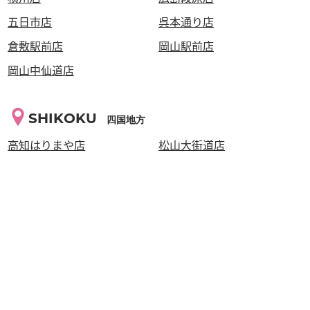
五日市店
呉本通り店
倉敷駅前店
岡山駅前店
岡山中仙道店
SHIKOKU
四国地方
高知はりまや店
松山大街道店
高松瓦町店
KYUSYU・OKINAWA
九州・沖縄地方
西鉄久留米店
泡瀬店
うるまみどり町店
大分わさだ店
七隈福大通り店
春日大野城店