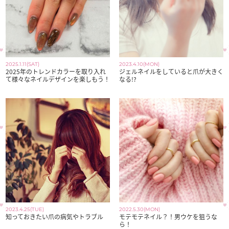
2025.1.11(SAT)
2023.4.10(MON)
2025年のトレンドカラーを取り入れ
ジェルネイルをしていると爪が大きく
て様々なネイルデザインを楽しもう！
なる!?
2023.4.25(TUE)
2022.5.30(MON)
知っておきたい爪の病気やトラブル
モテモテネイル？！男ウケを狙うな
ら！