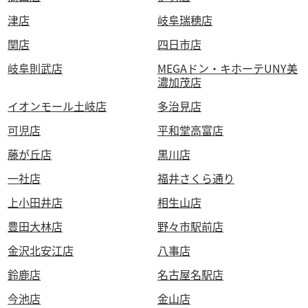
津店
岐阜瑞穂店
関店
四日市店
岐阜則武店
MEGAドン・キホーテUNY美
濃加茂店
イオンモール土岐店
多治見店
可児店
平和堂高富店
藤が丘店
黒川店
一社店
福井さくら通り
上小田井店
相生山店
豊田大林店
野々市駅前店
金沢北安江店
八事店
鈴鹿店
名古屋名駅店
今池店
金山店