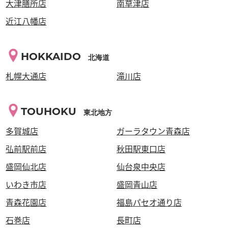
大津膳所店
南草津店
近江八幡店
HOKKAIDO
北海道
札幌大通店
滝川店
TOUHOKU
東北地方
多賀城店
ガーラタウン青森店
弘前駅前店
秋田駅東口店
盛岡仙北店
仙台泉中央店
いわき市店
盛岡青山店
青森花園店
福島パセオ通り店
石巻店
長町店