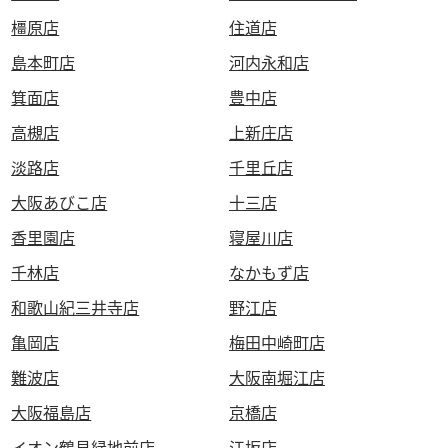
橿原店
住道店
島本町店
河内永和店
箕面店
豊中店
高槻店
上新庄店
淡路店
千里丘店
大阪あびこ店
十三店
香里園店
寝屋川店
千林店
なかもず店
和歌山紀三井寺店
野江店
亀岡店
梅田中崎町店
難波店
大阪南堀江店
大阪福島店
京橋店
イオン鶴見緑地前店
江坂店