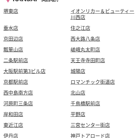
堺東店
イオンリカー＆ビューティー
川西店
垂水店
住之江店
京田辺店
西大路八条店
瓢箪山店
嵯峨丸太町店
二条駅前店
天王寺寺田町店
大阪駅前第3ビル店
城陽店
京都駅前店
ロマンチック街道店
西中島南方店
北山店
河原町三条店
千鳥橋駅前店
岸和田店
平野店
東近江店
三宮センター街店
伊丹店
神戸トアロード店