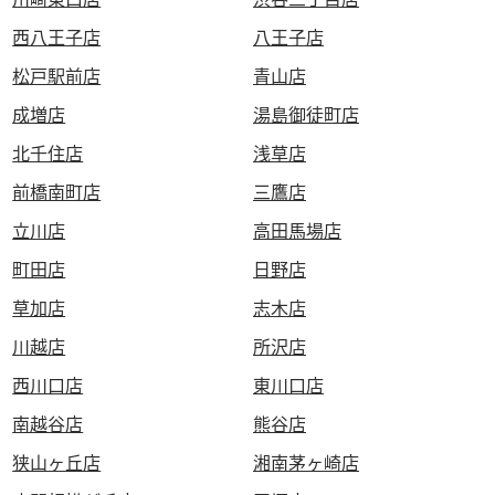
西八王子店
八王子店
松戸駅前店
青山店
成増店
湯島御徒町店
北千住店
浅草店
前橋南町店
三鷹店
立川店
高田馬場店
町田店
日野店
草加店
志木店
川越店
所沢店
西川口店
東川口店
南越谷店
熊谷店
狭山ヶ丘店
湘南茅ヶ崎店