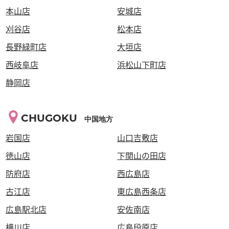
本山店
安城店
刈谷店
松本店
長野緑町店
大垣店
西岐阜店
浜松山下町店
静岡店
CHUGOKU
中国地方
岩国店
山口吉敷店
徳山店
下関山の田店
防府店
西広島店
古江店
東広島西条店
広島駅北店
安佐南店
横川店
広島段原店