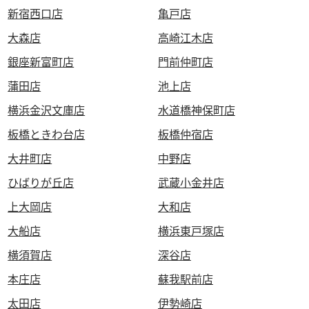
新宿西口店
亀戸店
大森店
高崎江木店
銀座新富町店
門前仲町店
蒲田店
池上店
横浜金沢文庫店
水道橋神保町店
板橋ときわ台店
板橋仲宿店
大井町店
中野店
ひばりが丘店
武蔵小金井店
上大岡店
大和店
大船店
横浜東戸塚店
横須賀店
深谷店
本庄店
蘇我駅前店
太田店
伊勢崎店