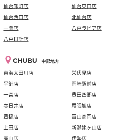
仙台卸町店
仙台東口店
仙台西口店
北仙台店
一関店
八戸ラピア店
八戸日計店
CHUBU
中部地方
東海太田川店
栄伏見店
平針店
岡崎駅前店
一宮店
豊田四郷店
春日井店
尾張旭店
豊橋店
富山高岡店
上田店
新潟姥ヶ山店
高山店
伊勢店