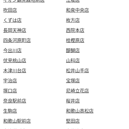
吹田店
和泉中央店
くずは店
枚方店
長岡天神店
西院本店
四条河原町店
桂樫原店
今出川店
醍醐店
伏見桃山店
山科店
木津川台店
松井山手店
宇治店
宝塚店
塚口店
尼崎立花店
奈良駅前店
桜井店
生駒店
和歌山高松店
和歌山駅前店
堅田店