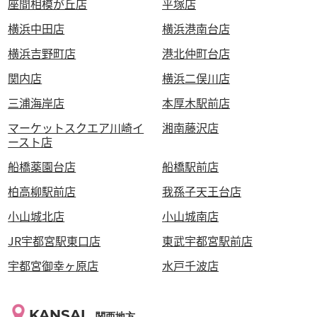
座間相模が丘店
平塚店
横浜中田店
横浜港南台店
横浜吉野町店
港北仲町台店
関内店
横浜二俣川店
三浦海岸店
本厚木駅前店
マーケットスクエア川崎イ
湘南藤沢店
ースト店
船橋薬園台店
船橋駅前店
柏高柳駅前店
我孫子天王台店
小山城北店
小山城南店
JR宇都宮駅東口店
東武宇都宮駅前店
宇都宮御幸ヶ原店
水戸千波店
KANSAI
関西地方