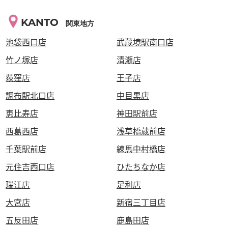
KANTO
関東地方
池袋西口店
武蔵境駅南口店
竹ノ塚店
清瀬店
荻窪店
王子店
調布駅北口店
中目黒店
恵比寿店
神田駅前店
西葛西店
浅草橋蔵前店
千葉駅前店
練馬中村橋店
元住吉西口店
ひたちなか店
瑞江店
足利店
大宮店
新宿三丁目店
五反田店
鹿島田店