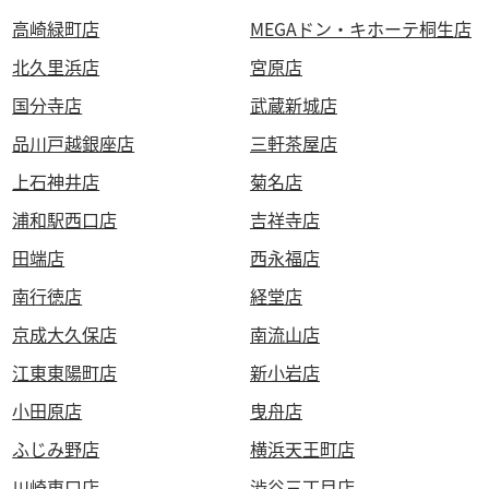
高崎緑町店
MEGAドン・キホーテ桐生店
北久里浜店
宮原店
国分寺店
武蔵新城店
品川戸越銀座店
三軒茶屋店
上石神井店
菊名店
浦和駅西口店
吉祥寺店
田端店
西永福店
南行徳店
経堂店
京成大久保店
南流山店
江東東陽町店
新小岩店
小田原店
曳舟店
ふじみ野店
横浜天王町店
川崎東口店
渋谷三丁目店