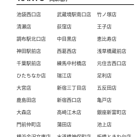
池袋西口店
武蔵境駅南口店
竹ノ塚店
清瀬店
荻窪店
王子店
調布駅北口店
中目黒店
恵比寿店
神田駅前店
西葛西店
浅草橋蔵前店
千葉駅前店
練馬中村橋店
元住吉西口店
ひたちなか店
瑞江店
足利店
大宮店
新宿三丁目店
五反田店
鹿島田店
新宿西口店
亀戸店
大森店
高崎江木店
銀座新富町店
門前仲町店
蒲田店
池上店
横浜金沢文庫店
水道橋神保町店
板橋ときわ台店