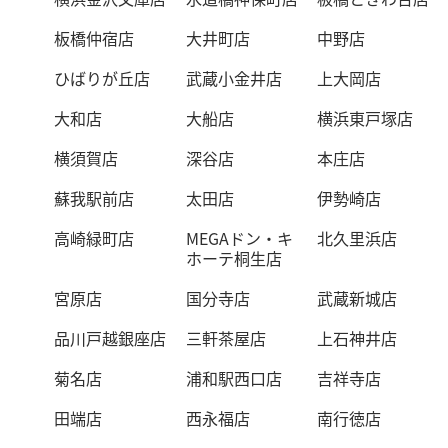
板橋仲宿店
大井町店
中野店
ひばりが丘店
武蔵小金井店
上大岡店
大和店
大船店
横浜東戸塚店
横須賀店
深谷店
本庄店
蘇我駅前店
太田店
伊勢崎店
高崎緑町店
MEGAドン・キ
北久里浜店
ホーテ桐生店
宮原店
国分寺店
武蔵新城店
品川戸越銀座店
三軒茶屋店
上石神井店
菊名店
浦和駅西口店
吉祥寺店
田端店
西永福店
南行徳店