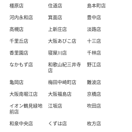
橿原店
住道店
島本町店
河内永和店
箕面店
豊中店
高槻店
上新庄店
淡路店
千里丘店
大阪あびこ店
十三店
香里園店
寝屋川店
千林店
なかもず店
和歌山紀三井寺
野江店
店
亀岡店
梅田中崎町店
難波店
大阪南堀江店
大阪福島店
京橋店
イオン鶴見緑地
江坂店
吹田店
前店
和泉中央店
くずは店
枚方店