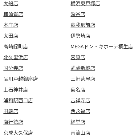
大船店
横浜東戸塚店
横須賀店
深谷店
本庄店
蘇我駅前店
太田店
伊勢崎店
高崎緑町店
MEGAドン・キホーテ桐生店
北久里浜店
宮原店
国分寺店
武蔵新城店
品川戸越銀座店
三軒茶屋店
上石神井店
菊名店
浦和駅西口店
吉祥寺店
田端店
西永福店
南行徳店
経堂店
京成大久保店
南流山店