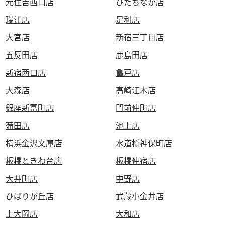
元住吉西口店
ひたちなか店
瑞江店
足利店
大宮店
新宿三丁目店
五反田店
鹿島田店
新宿西口店
亀戸店
大森店
高崎江木店
銀座新富町店
門前仲町店
蒲田店
池上店
横浜金沢文庫店
水道橋神保町店
板橋ときわ台店
板橋仲宿店
大井町店
中野店
ひばりが丘店
武蔵小金井店
上大岡店
大和店