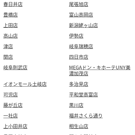
春日井店
尾張旭店
豊橋店
富山高岡店
上田店
新潟姥ヶ山店
高山店
伊勢店
津店
岐阜瑞穂店
関店
四日市店
岐阜則武店
MEGAドン・キホーテUNY美
濃加茂店
イオンモール土岐店
多治見店
可児店
平和堂高富店
藤が丘店
黒川店
一社店
福井さくら通り
上小田井店
相生山店