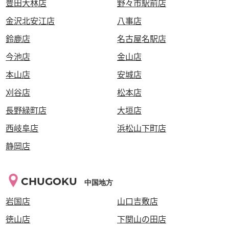
豊田大林店
野々市駅前店
金沢北安江店
八事店
鈴鹿店
名古屋名駅店
今池店
金山店
本山店
安城店
刈谷店
松本店
長野緑町店
大垣店
西岐阜店
浜松山下町店
静岡店
CHUGOKU
中国地方
岩国店
山口吉敷店
徳山店
下関山の田店