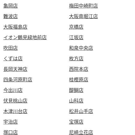
亀岡店
梅田中崎町店
難波店
大阪南堀江店
大阪福島店
京橋店
イオン鶴見緑地前店
江坂店
吹田店
和泉中央店
くずは店
枚方店
長岡天神店
西院本店
四条河原町店
桂樫原店
今出川店
醍醐店
伏見桃山店
山科店
木津川台店
松井山手店
宇治店
宝塚店
塚口店
尼崎立花店