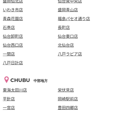
盛岡仙北店
仙台泉中央店
いわき市店
盛岡青山店
青森花園店
福島パセオ通り店
石巻店
長町店
仙台卸町店
仙台東口店
仙台西口店
北仙台店
一関店
八戸ラピア店
八戸日計店
CHUBU
中部地方
東海太田川店
栄伏見店
平針店
岡崎駅前店
一宮店
豊田四郷店