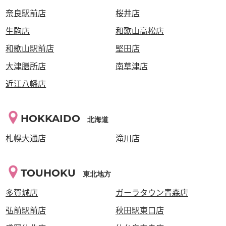
奈良駅前店
桜井店
生駒店
和歌山高松店
和歌山駅前店
堅田店
大津膳所店
南草津店
近江八幡店
HOKKAIDO
北海道
札幌大通店
滝川店
TOUHOKU
東北地方
多賀城店
ガーラタウン青森店
弘前駅前店
秋田駅東口店