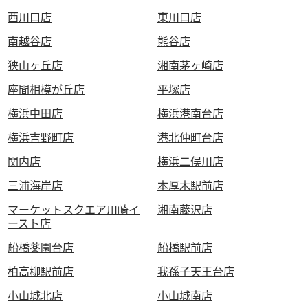
西川口店
東川口店
南越谷店
熊谷店
狭山ヶ丘店
湘南茅ヶ崎店
座間相模が丘店
平塚店
横浜中田店
横浜港南台店
横浜吉野町店
港北仲町台店
関内店
横浜二俣川店
三浦海岸店
本厚木駅前店
マーケットスクエア川崎イ
湘南藤沢店
ースト店
船橋薬園台店
船橋駅前店
柏高柳駅前店
我孫子天王台店
小山城北店
小山城南店