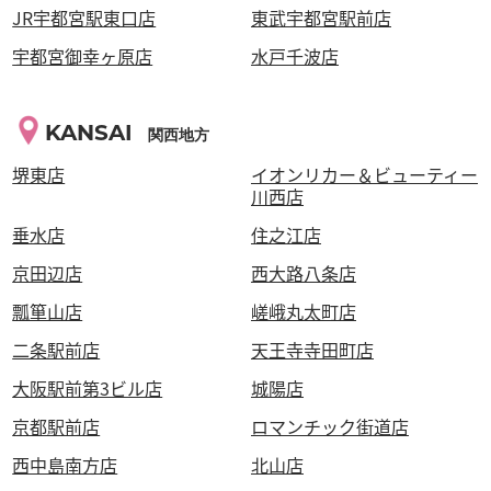
JR宇都宮駅東口店
東武宇都宮駅前店
宇都宮御幸ヶ原店
水戸千波店
KANSAI
関西地方
堺東店
イオンリカー＆ビューティー
川西店
垂水店
住之江店
京田辺店
西大路八条店
瓢箪山店
嵯峨丸太町店
二条駅前店
天王寺寺田町店
大阪駅前第3ビル店
城陽店
京都駅前店
ロマンチック街道店
西中島南方店
北山店