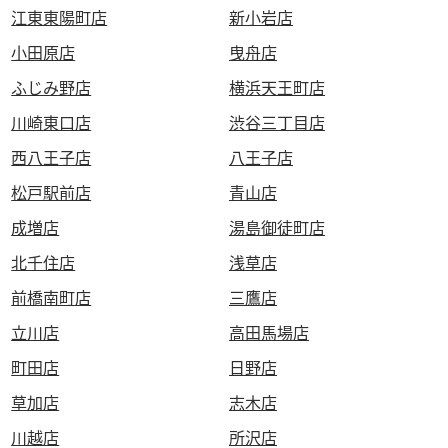
江東東陽町店
新小岩店
小田原店
曳舟店
ふじみ野店
横浜天王町店
川崎東口店
渋谷三丁目店
西八王子店
八王子店
松戸駅前店
青山店
成増店
湯島御徒町店
北千住店
浅草店
前橋南町店
三鷹店
立川店
高田馬場店
町田店
日野店
草加店
志木店
川越店
所沢店