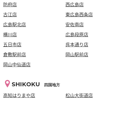
防府店
西広島店
古江店
東広島西条店
広島駅北店
安佐南店
横川店
広島段原店
五日市店
呉本通り店
倉敷駅前店
岡山駅前店
岡山中仙道店
SHIKOKU
四国地方
高知はりまや店
松山大街道店
高松瓦町店
KYUSYU・OKINAWA
九州・沖縄地方