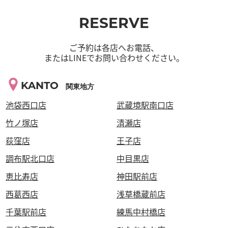
RESERVE
ご予約は各店へお電話、
またはLINEでお問い合わせください。
KANTO
関東地方
池袋西口店
武蔵境駅南口店
竹ノ塚店
清瀬店
荻窪店
王子店
調布駅北口店
中目黒店
恵比寿店
神田駅前店
西葛西店
浅草橋蔵前店
千葉駅前店
練馬中村橋店