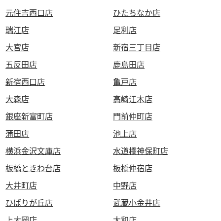
元住吉西口店
ひたちなか店
瑞江店
足利店
大宮店
新宿三丁目店
五反田店
鹿島田店
新宿西口店
亀戸店
大森店
高崎江木店
銀座新富町店
門前仲町店
蒲田店
池上店
横浜金沢文庫店
水道橋神保町店
板橋ときわ台店
板橋仲宿店
大井町店
中野店
ひばりが丘店
武蔵小金井店
上大岡店
大和店