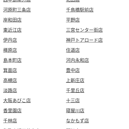
河原町三条店
千鳥橋駅前店
岸和田店
平野店
東近江店
三宮センター街店
伊丹店
神戸トアロード店
橿原店
住道店
島本町店
河内永和店
箕面店
豊中店
高槻店
上新庄店
淡路店
千里丘店
大阪あびこ店
十三店
香里園店
寝屋川店
千林店
なかもず店