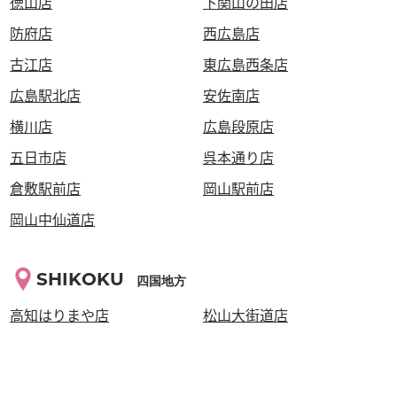
徳山店
下関山の田店
防府店
西広島店
古江店
東広島西条店
広島駅北店
安佐南店
横川店
広島段原店
五日市店
呉本通り店
倉敷駅前店
岡山駅前店
岡山中仙道店
SHIKOKU
四国地方
高知はりまや店
松山大街道店
高松瓦町店