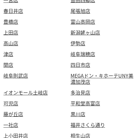
春日井店
尾張旭店
豊橋店
富山高岡店
上田店
新潟姥ヶ山店
高山店
伊勢店
津店
岐阜瑞穂店
関店
四日市店
岐阜則武店
MEGAドン・キホーテUNY美
濃加茂店
イオンモール土岐店
多治見店
可児店
平和堂高富店
藤が丘店
黒川店
一社店
福井さくら通り
上小田井店
相生山店