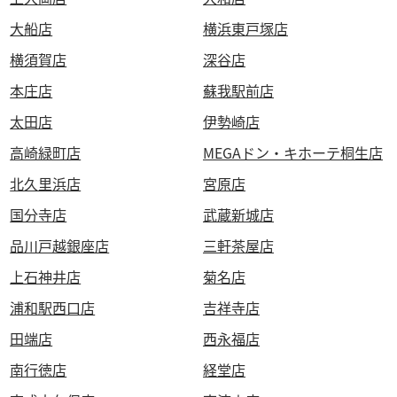
大船店
横浜東戸塚店
横須賀店
深谷店
本庄店
蘇我駅前店
太田店
伊勢崎店
高崎緑町店
MEGAドン・キホーテ桐生店
北久里浜店
宮原店
国分寺店
武蔵新城店
品川戸越銀座店
三軒茶屋店
上石神井店
菊名店
浦和駅西口店
吉祥寺店
田端店
西永福店
南行徳店
経堂店