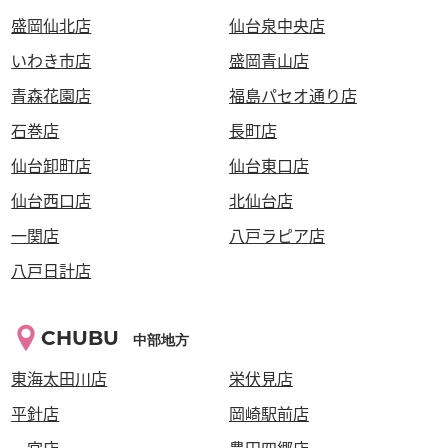
盛岡仙北店
仙台泉中央店
いわき市店
盛岡青山店
青森花園店
福島パセオ通り店
石巻店
長町店
仙台卸町店
仙台東口店
仙台西口店
北仙台店
一関店
八戸ラピア店
八戸日計店
CHUBU
中部地方
東海太田川店
栄伏見店
平針店
岡崎駅前店
一宮店
豊田四郷店