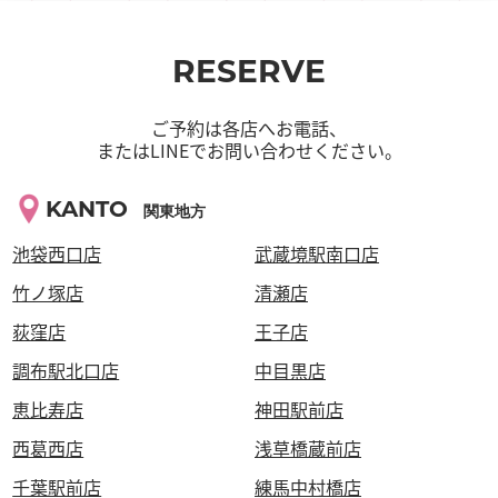
RESERVE
ご予約は各店へお電話、
またはLINEでお問い合わせください。
KANTO
関東地方
池袋西口店
武蔵境駅南口店
竹ノ塚店
清瀬店
荻窪店
王子店
調布駅北口店
中目黒店
恵比寿店
神田駅前店
西葛西店
浅草橋蔵前店
千葉駅前店
練馬中村橋店