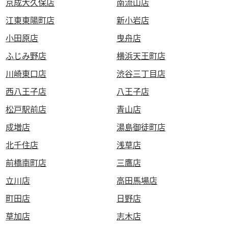
京成大久保店
南流山店
江東東陽町店
新小岩店
小田原店
曳舟店
ふじみ野店
横浜天王町店
川崎東口店
渋谷三丁目店
西八王子店
八王子店
松戸駅前店
青山店
成増店
湯島御徒町店
北千住店
浅草店
前橋南町店
三鷹店
立川店
高田馬場店
町田店
日野店
草加店
志木店