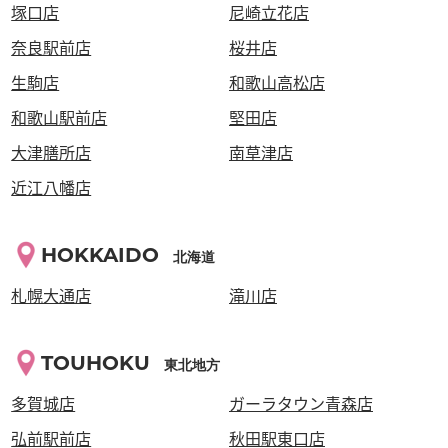
塚口店
尼崎立花店
奈良駅前店
桜井店
生駒店
和歌山高松店
和歌山駅前店
堅田店
大津膳所店
南草津店
近江八幡店
HOKKAIDO
北海道
札幌大通店
滝川店
TOUHOKU
東北地方
多賀城店
ガーラタウン青森店
弘前駅前店
秋田駅東口店