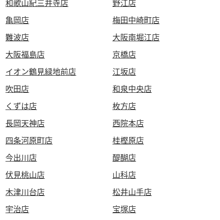
和歌山紀三井寺店
野江店
亀岡店
梅田中崎町店
難波店
大阪南堀江店
大阪福島店
京橋店
イオン鶴見緑地前店
江坂店
吹田店
和泉中央店
くずは店
枚方店
長岡天神店
西院本店
四条河原町店
桂樫原店
今出川店
醍醐店
伏見桃山店
山科店
木津川台店
松井山手店
宇治店
宝塚店