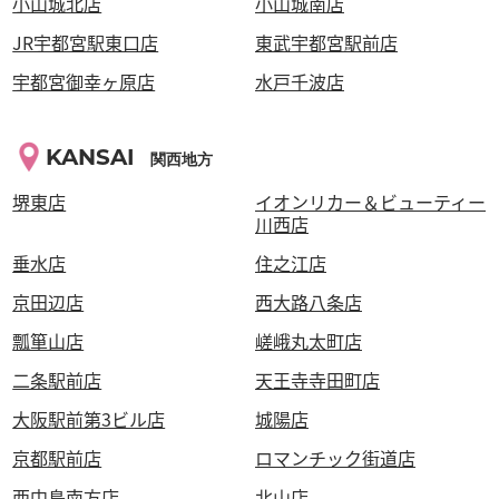
小山城北店
小山城南店
JR宇都宮駅東口店
東武宇都宮駅前店
宇都宮御幸ヶ原店
水戸千波店
KANSAI
関西地方
堺東店
イオンリカー＆ビューティー
川西店
垂水店
住之江店
京田辺店
西大路八条店
瓢箪山店
嵯峨丸太町店
二条駅前店
天王寺寺田町店
大阪駅前第3ビル店
城陽店
京都駅前店
ロマンチック街道店
西中島南方店
北山店