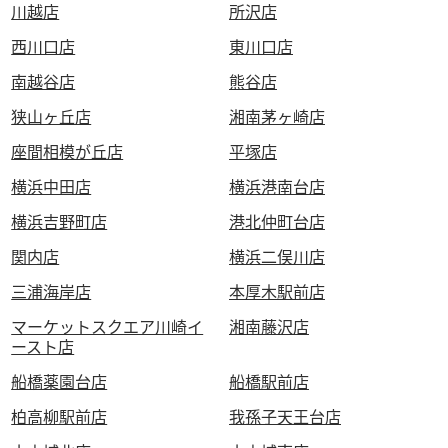
川越店
所沢店
西川口店
東川口店
南越谷店
熊谷店
狭山ヶ丘店
湘南茅ヶ崎店
座間相模が丘店
平塚店
横浜中田店
横浜港南台店
横浜吉野町店
港北仲町台店
関内店
横浜二俣川店
三浦海岸店
本厚木駅前店
マーケットスクエア川崎イ
湘南藤沢店
ースト店
船橋薬園台店
船橋駅前店
柏高柳駅前店
我孫子天王台店