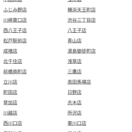
ふじみ野店
横浜天王町店
川崎東口店
渋谷三丁目店
西八王子店
八王子店
松戸駅前店
青山店
成増店
湯島御徒町店
北千住店
浅草店
前橋南町店
三鷹店
立川店
高田馬場店
町田店
日野店
草加店
志木店
川越店
所沢店
西川口店
東川口店