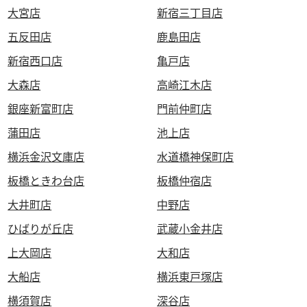
大宮店
新宿三丁目店
五反田店
鹿島田店
新宿西口店
亀戸店
大森店
高崎江木店
銀座新富町店
門前仲町店
蒲田店
池上店
横浜金沢文庫店
水道橋神保町店
板橋ときわ台店
板橋仲宿店
大井町店
中野店
ひばりが丘店
武蔵小金井店
上大岡店
大和店
大船店
横浜東戸塚店
横須賀店
深谷店