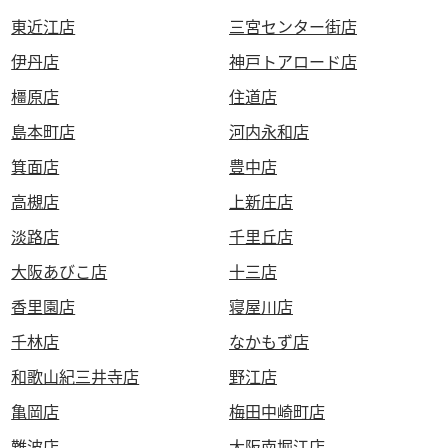
東近江店
三宮センター街店
伊丹店
神戸トアロード店
橿原店
住道店
島本町店
河内永和店
箕面店
豊中店
高槻店
上新庄店
淡路店
千里丘店
大阪あびこ店
十三店
香里園店
寝屋川店
千林店
なかもず店
和歌山紀三井寺店
野江店
亀岡店
梅田中崎町店
難波店
大阪南堀江店