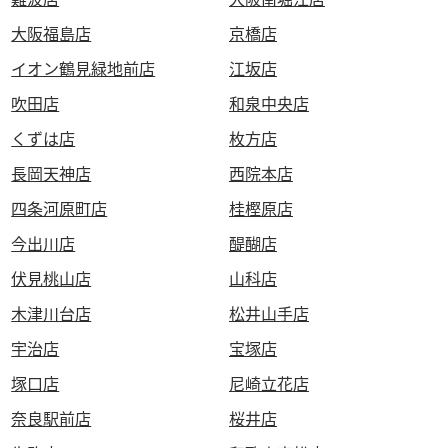
大阪福島店
京橋店
イオン鶴見緑地前店
江坂店
吹田店
和泉中央店
くずは店
枚方店
長岡天神店
西院本店
四条河原町店
桂樫原店
今出川店
醍醐店
伏見桃山店
山科店
木津川台店
松井山手店
宇治店
宝塚店
塚口店
尼崎立花店
奈良駅前店
桜井店