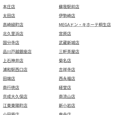
本庄店
蘇我駅前店
太田店
伊勢崎店
高崎緑町店
MEGAドン・キホーテ桐生店
北久里浜店
宮原店
国分寺店
武蔵新城店
品川戸越銀座店
三軒茶屋店
上石神井店
菊名店
浦和駅西口店
吉祥寺店
田端店
西永福店
南行徳店
経堂店
京成大久保店
南流山店
江東東陽町店
新小岩店
小田原店
曳舟店