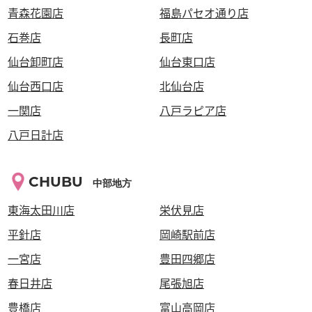
青森花園店
福島パセオ通り店
石巻店
長町店
仙台卸町店
仙台東口店
仙台西口店
北仙台店
一関店
八戸ラピア店
八戸日計店
CHUBU
中部地方
東海太田川店
栄伏見店
平針店
岡崎駅前店
一宮店
豊田四郷店
春日井店
尾張旭店
豊橋店
富山高岡店