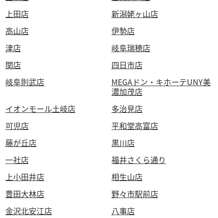
上田店
新潟姥ヶ山店
高山店
伊勢店
津店
岐阜瑞穂店
関店
四日市店
岐阜則武店
MEGAドン・キホーテUNY美
濃加茂店
イオンモール土岐店
多治見店
可児店
平和堂高富店
藤が丘店
黒川店
一社店
福井さくら通り
上小田井店
相生山店
豊田大林店
野々市駅前店
金沢北安江店
八事店