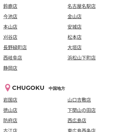
鈴鹿店
名古屋名駅店
今池店
金山店
本山店
安城店
刈谷店
松本店
長野緑町店
大垣店
西岐阜店
浜松山下町店
静岡店
CHUGOKU
中国地方
岩国店
山口吉敷店
徳山店
下関山の田店
防府店
西広島店
古江店
東広島西条店