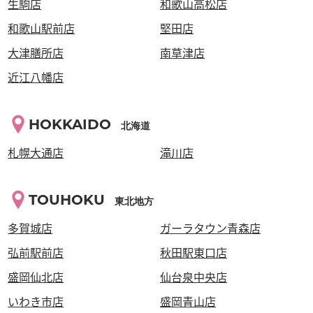
生駒店
和歌山高松店
和歌山駅前店
堅田店
大津膳所店
南草津店
近江八幡店
HOKKAIDO
北海道
札幌大通店
滝川店
TOUHOKU
東北地方
多賀城店
ガーラタウン青森店
弘前駅前店
秋田駅東口店
盛岡仙北店
仙台泉中央店
いわき市店
盛岡青山店