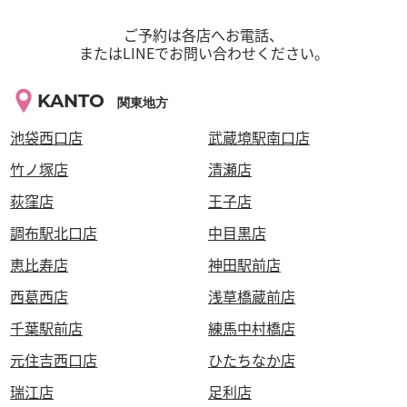
ご予約は各店へお電話、
またはLINEでお問い合わせください。
KANTO
関東地方
池袋西口店
武蔵境駅南口店
竹ノ塚店
清瀬店
荻窪店
王子店
調布駅北口店
中目黒店
恵比寿店
神田駅前店
西葛西店
浅草橋蔵前店
千葉駅前店
練馬中村橋店
元住吉西口店
ひたちなか店
瑞江店
足利店