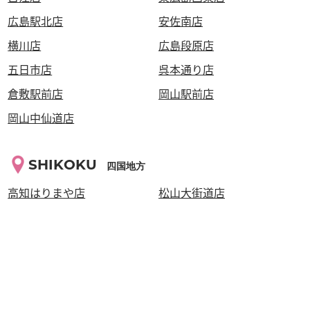
広島駅北店
安佐南店
横川店
広島段原店
五日市店
呉本通り店
倉敷駅前店
岡山駅前店
岡山中仙道店
SHIKOKU
四国地方
高知はりまや店
松山大街道店
高松瓦町店
KYUSYU・OKINAWA
九州・沖縄地方
西鉄久留米店
泡瀬店