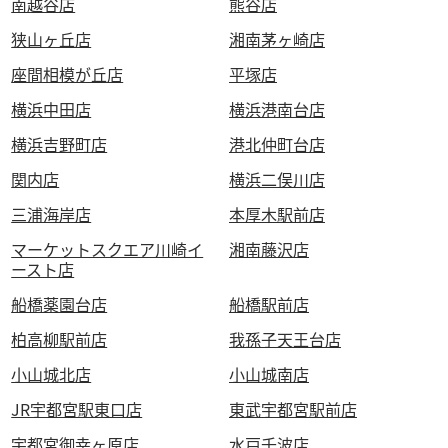
南越谷店
熊谷店
狭山ヶ丘店
湘南茅ヶ崎店
座間相模が丘店
平塚店
横浜中田店
横浜港南台店
横浜吉野町店
港北仲町台店
関内店
横浜二俣川店
三浦海岸店
本厚木駅前店
マーケットスクエア川崎イ
湘南藤沢店
ースト店
船橋薬園台店
船橋駅前店
柏高柳駅前店
我孫子天王台店
小山城北店
小山城南店
JR宇都宮駅東口店
東武宇都宮駅前店
宇都宮御幸ヶ原店
水戸千波店