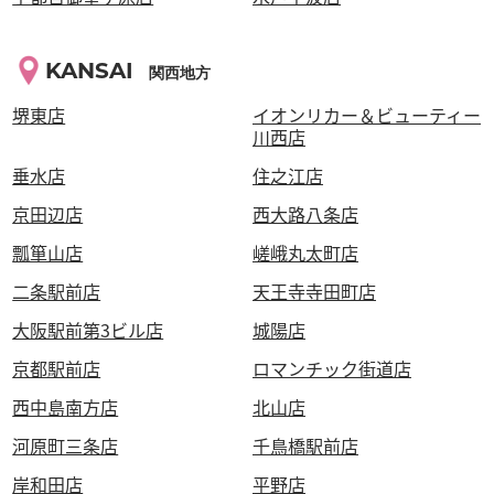
KANSAI
関西地方
堺東店
イオンリカー＆ビューティー
川西店
垂水店
住之江店
京田辺店
西大路八条店
瓢箪山店
嵯峨丸太町店
二条駅前店
天王寺寺田町店
大阪駅前第3ビル店
城陽店
京都駅前店
ロマンチック街道店
西中島南方店
北山店
河原町三条店
千鳥橋駅前店
岸和田店
平野店