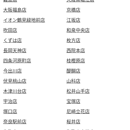
大阪福島店
京橋店
イオン鶴見緑地前店
江坂店
吹田店
和泉中央店
くずは店
枚方店
長岡天神店
西院本店
四条河原町店
桂樫原店
今出川店
醍醐店
伏見桃山店
山科店
木津川台店
松井山手店
宇治店
宝塚店
塚口店
尼崎立花店
奈良駅前店
桜井店