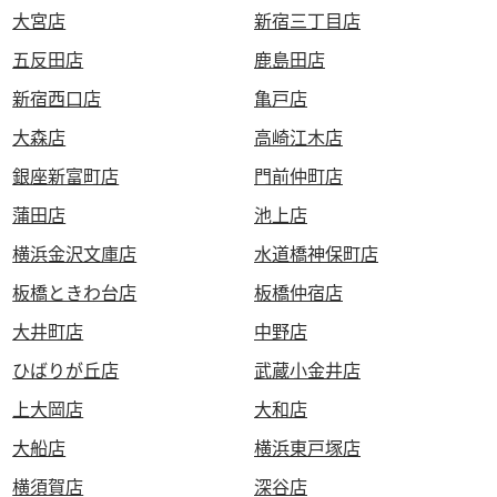
大宮店
新宿三丁目店
五反田店
鹿島田店
新宿西口店
亀戸店
大森店
高崎江木店
銀座新富町店
門前仲町店
蒲田店
池上店
横浜金沢文庫店
水道橋神保町店
板橋ときわ台店
板橋仲宿店
大井町店
中野店
ひばりが丘店
武蔵小金井店
上大岡店
大和店
大船店
横浜東戸塚店
横須賀店
深谷店