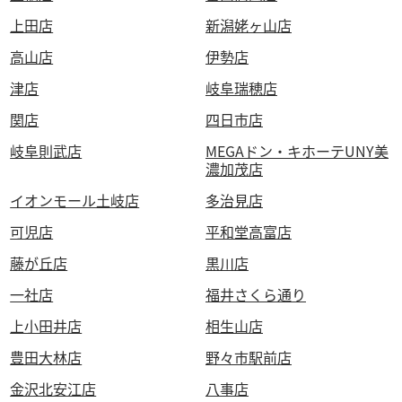
上田店
新潟姥ヶ山店
高山店
伊勢店
津店
岐阜瑞穂店
関店
四日市店
岐阜則武店
MEGAドン・キホーテUNY美
濃加茂店
イオンモール土岐店
多治見店
可児店
平和堂高富店
藤が丘店
黒川店
一社店
福井さくら通り
上小田井店
相生山店
豊田大林店
野々市駅前店
金沢北安江店
八事店