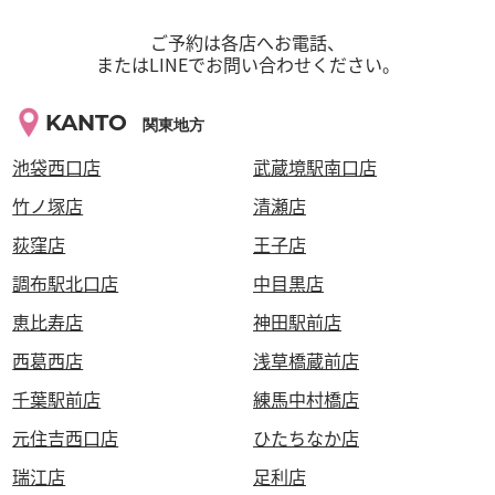
ご予約は各店へお電話、
またはLINEでお問い合わせください。
KANTO
関東地方
池袋西口店
武蔵境駅南口店
竹ノ塚店
清瀬店
荻窪店
王子店
調布駅北口店
中目黒店
恵比寿店
神田駅前店
西葛西店
浅草橋蔵前店
千葉駅前店
練馬中村橋店
元住吉西口店
ひたちなか店
瑞江店
足利店