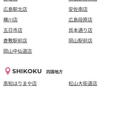
広島駅北店
安佐南店
横川店
広島段原店
五日市店
呉本通り店
倉敷駅前店
岡山駅前店
岡山中仙道店
SHIKOKU
四国地方
高知はりまや店
松山大街道店
高松瓦町店
KYUSYU・OKINAWA
九州・沖縄地方
西鉄久留米店
泡瀬店