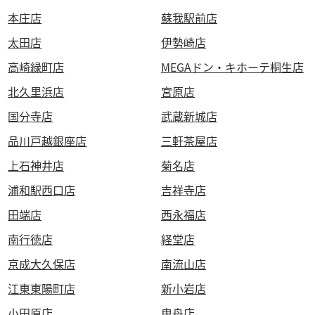
本庄店
蘇我駅前店
太田店
伊勢崎店
高崎緑町店
MEGAドン・キホーテ桐生店
北久里浜店
宮原店
国分寺店
武蔵新城店
品川戸越銀座店
三軒茶屋店
上石神井店
菊名店
浦和駅西口店
吉祥寺店
田端店
西永福店
南行徳店
経堂店
京成大久保店
南流山店
江東東陽町店
新小岩店
小田原店
曳舟店