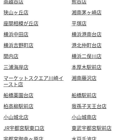
南越谷店
熊谷店
狭山ヶ丘店
湘南茅ヶ崎店
座間相模が丘店
平塚店
横浜中田店
横浜港南台店
横浜吉野町店
港北仲町台店
関内店
横浜二俣川店
三浦海岸店
本厚木駅前店
マーケットスクエア川崎イ
湘南藤沢店
ースト店
船橋薬園台店
船橋駅前店
柏高柳駅前店
我孫子天王台店
小山城北店
小山城南店
JR宇都宮駅東口店
東武宇都宮駅前店
宇都宮御幸ヶ原店
水戸千波店