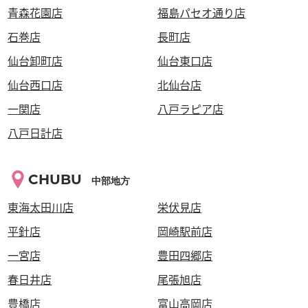
青森花園店
福島パセオ通り店
石巻店
長町店
仙台卸町店
仙台東口店
仙台西口店
北仙台店
一関店
八戸ラピア店
八戸日計店
CHUBU
中部地方
東海太田川店
栄伏見店
平針店
岡崎駅前店
一宮店
豊田四郷店
春日井店
尾張旭店
豊橋店
富山高岡店