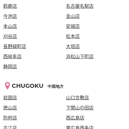
鈴鹿店
名古屋名駅店
今池店
金山店
本山店
安城店
刈谷店
松本店
長野緑町店
大垣店
西岐阜店
浜松山下町店
静岡店
CHUGOKU
中国地方
岩国店
山口吉敷店
徳山店
下関山の田店
防府店
西広島店
古江店
東広島西条店