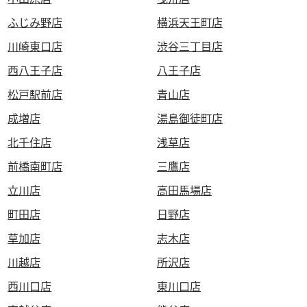
ふじみ野店
横浜天王町店
川崎東口店
渋谷三丁目店
西八王子店
八王子店
松戸駅前店
青山店
成増店
湯島御徒町店
北千住店
浅草店
前橋南町店
三鷹店
立川店
高田馬場店
町田店
日野店
草加店
志木店
川越店
所沢店
西川口店
東川口店