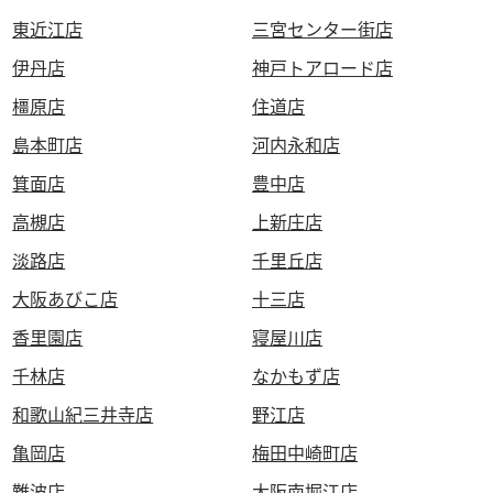
東近江店
三宮センター街店
伊丹店
神戸トアロード店
橿原店
住道店
島本町店
河内永和店
箕面店
豊中店
高槻店
上新庄店
淡路店
千里丘店
大阪あびこ店
十三店
香里園店
寝屋川店
千林店
なかもず店
和歌山紀三井寺店
野江店
亀岡店
梅田中崎町店
難波店
大阪南堀江店