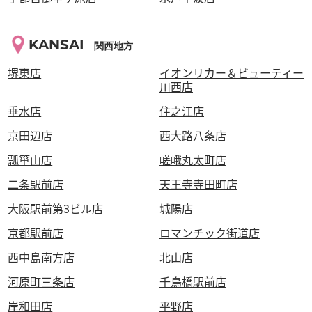
KANSAI
関西地方
堺東店
イオンリカー＆ビューティー
川西店
垂水店
住之江店
京田辺店
西大路八条店
瓢箪山店
嵯峨丸太町店
二条駅前店
天王寺寺田町店
大阪駅前第3ビル店
城陽店
京都駅前店
ロマンチック街道店
西中島南方店
北山店
河原町三条店
千鳥橋駅前店
岸和田店
平野店