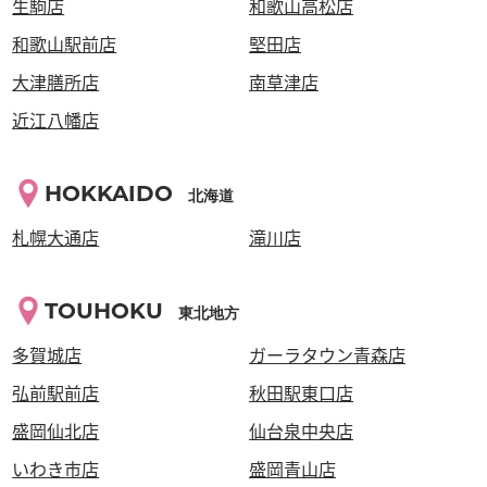
生駒店
和歌山高松店
和歌山駅前店
堅田店
大津膳所店
南草津店
近江八幡店
HOKKAIDO
北海道
札幌大通店
滝川店
TOUHOKU
東北地方
多賀城店
ガーラタウン青森店
弘前駅前店
秋田駅東口店
盛岡仙北店
仙台泉中央店
いわき市店
盛岡青山店