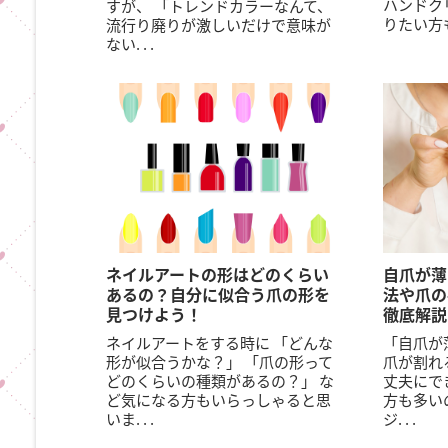
ハンドク
すが、 「トレンドカラーなんて、
りたい方も多
流行り廃りが激しいだけで意味が
ない. . .
ネイルアートの形はどのくらい
自爪が薄
あるの？自分に似合う爪の形を
法や爪の
見つけよう！
徹底解説
ネイルアートをする時に 「どんな
「自爪が
形が似合うかな？」 「爪の形って
爪が割れ
どのくらいの種類があるの？」 な
丈夫にで
ど気になる方もいらっしゃると思
方も多い
いま. . .
ジ. . .