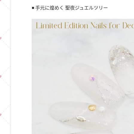
◾️ 手元に煌めく 聖夜ジュエルツリー